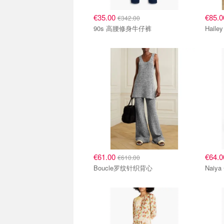
€35.00
€85.
€342.00
90s 高腰修身牛仔裤
Hail
€61.00
€64.
€610.00
Boucle罗纹针织背心
Nai