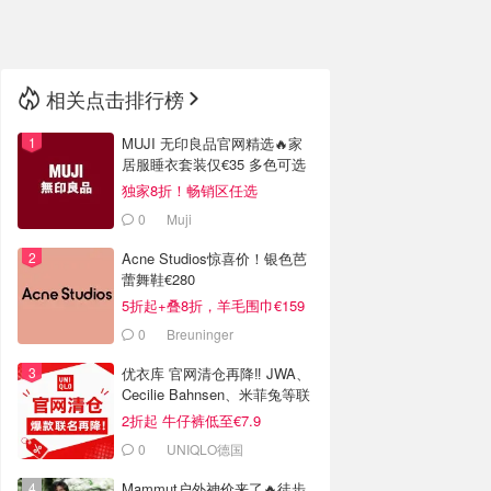
🇳🇿
新西兰
相关点击排行榜
MUJI 无印良品官网精选🔥家
居服睡衣套装仅€35 多色可选
独家8折！畅销区任选
0
Muji
Acne Studios惊喜价！银色芭
蕾舞鞋€280
5折起+叠8折，羊毛围巾€159
0
Breuninger
优衣库 官网清仓再降‼️ JWA、
Cecilie Bahnsen、米菲兔等联
名
2折起 牛仔裤低至€7.9
0
UNIQLO德国
Mammut户外神价来了🔥徒步