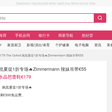
Dealmoon may be paid when users buy items via our links.
推荐
手机合同
银行卡
商家导航
抢好货
卡
家居厨卫
影视/演出/体育
个护健康
电子电脑
资讯
美
 The Outnet 疯批夏促1折专场🔥Zimmermann 辣妹吊带€55
t 疯批夏促1折专场🔥Zimmermann 辣妹吊带€55
水晶芭蕾鞋€179
 现有 疯批夏促1折专场🔥
单满€300免运费。