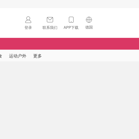
德国
登录
联系我们
APP下载
🇺🇸
美国
🇨🇳
中国
食
运动户外
更多
🇨🇦
加拿大
扫码下载 App
🇬🇧
英国
Download on the
App Store
🇩🇪
德国
Download the
Android App
🇫🇷
法国
🇮🇹
意大利
🇦🇺
澳洲