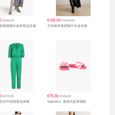
00
€105.00
€293.00
€1043.00
Maje 拼接褶皱长款杯型连衣裙
不对称开衩褶皱中长连衣裙
00
€75.00
€273.00
€749.00
Maje 花卉印花缎面连体裤
Valentino 条纹仿皮草拖鞋