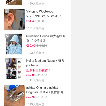
1490人感兴趣
Vivienne Westwood
VIVIENNE WESTWOOD
Nano Solitaire 耳环
€54.40
€85.00
1171人感兴趣
lululemon Scuba 加大连帽卫
衣 半拉链设计
€69.00
€118.00
1102人感兴趣
Nolita Medium Nubuck 链条
pochette
超多明星都在背！
€97.00
€250.00
1041人感兴趣
adidas Originals adidas
Originals TOKYO 复古休闲鞋
深棕色
€47.99
€100.00
1019人感兴趣