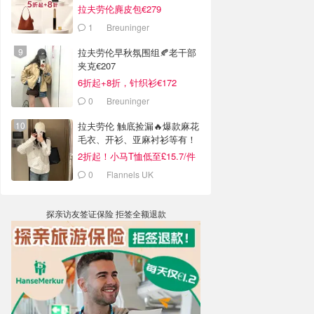
拉夫劳伦麂皮包€279
1
Breuninger
拉夫劳伦早秋氛围组🍂老干部
夹克€207
6折起+8折，针织衫€172
0
Breuninger
拉夫劳伦 触底捡漏🔥爆款麻花
毛衣、开衫、亚麻衬衫等有！
2折起！小马T恤低至£15.7/件
0
Flannels UK
探亲访友签证保险 拒签全额退款