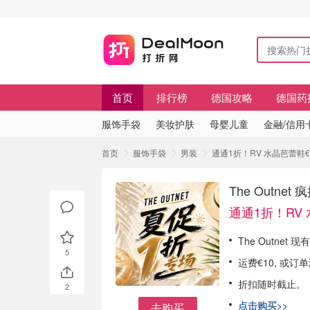
首页
排行榜
德国攻略
德国药
服饰手袋
美妆护肤
母婴儿童
金融/信用
首页
服饰手袋
男装
通通1折！RV 水晶芭蕾鞋€179
The Outne
通通1折！RV 
The Outnet
5
运费€10, 或订
折扣随时截止。
2
点击购买>>
去购买