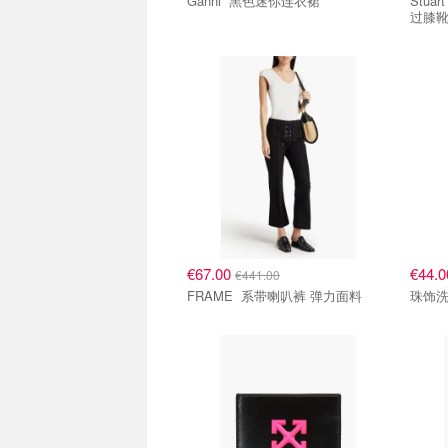
Ganni 黑色迷你连衣裙
Stuart We
过膝
€67.00
€44.
€441.00
FRAME 系带喇叭裤 弹力面料
珠饰