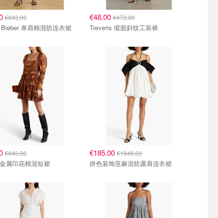
00
€48.00
€843.00
€473.00
ey Bieber 单肩棉混纺连衣裙
Treveris 缎面斜纹工装裤
00
€185.00
€640.00
€1849.00
ya 金属印花棉混短裙
拼色装饰亚麻混纺露肩连衣裙