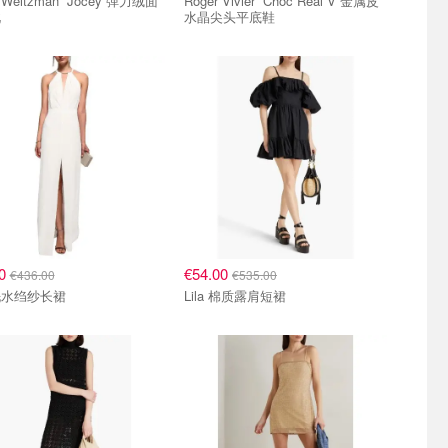
itzman Jocey 弹力绒面
Roger Vivier Choc Real V 金属皮
靴
水晶尖头平底鞋
00
€54.00
€436.00
€535.00
洗水绉纱长裙
Lila 棉质露肩短裙