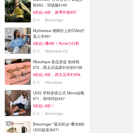
鞋€63，羽绒服€140
6折起+8折，换季外套€57
0
Breuninger
Mytheresa 潮牌折上折💥Alo打
底上衣€61
4折起+叠9折！Acne小白鞋
€264
0
Mytheresa DE
Rboutique 新品首促 勃肯鞋
€72，西太后温柔针织衫€158
6折起+8折，西太后耳钉€54
0
Rboutique
UGG 早秋穿搭公式 Micro短靴
€71，雨琦同款€47
5折起+8折！
0
Breuninger
Breuninger "最后机会"叠加8折
UGG超迷你€71