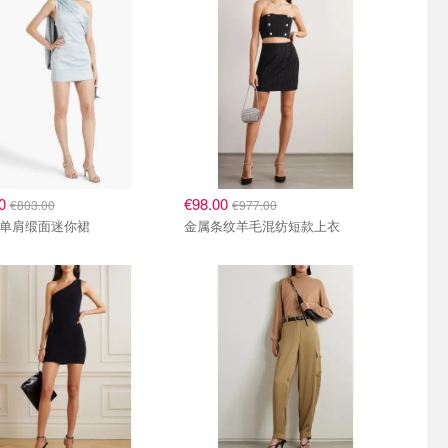
00
€98.00
€803.00
€977.00
ke 单肩缎面迷你裙
金属条纹羊毛混纺短款上衣