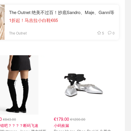
The Outnet 绝美不过百！抄底Sandro、Maje、Ganni等
1折起！马吉拉小白鞋€65
5
0
The Outnet
00
€179.00
€843.00
€1200.00
看错吧？？？？断码飞速
小码捡漏