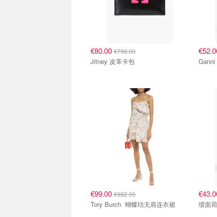
€80.00
€52.
€798.00
Jitney 皮革卡包
€99.00
€43.
€982.00
Tory Burch 蝴蝶结无肩连衣裙
缎面