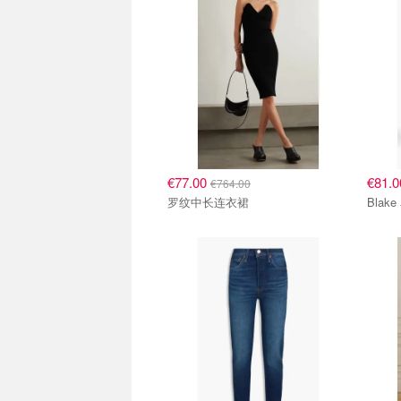
€77.00
€81.
€764.00
罗纹中长连衣裙
Bla