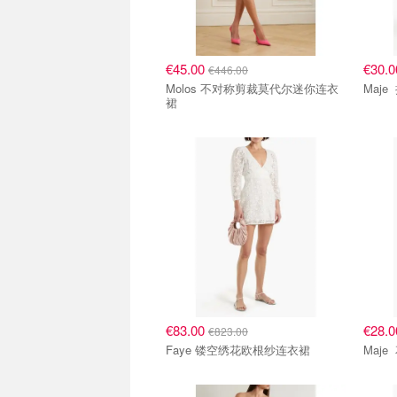
€45.00
€30.
€446.00
Molos 不对称剪裁莫代尔迷你连衣
裙
€83.00
€28.
€823.00
Faye 镂空绣花欧根纱连衣裙