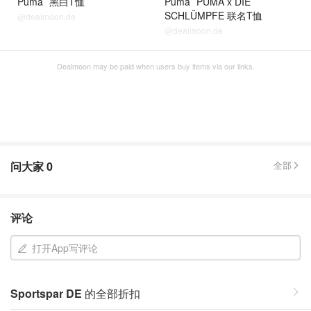
Puma
黑白T恤
Puma
PUMA x DIE
SCHLÜMPFE 联名T恤
@dealmoon.de
@dealmoon.de
Dealmoon may be paid when users buy items via our links.
问大家
0
全部
评论
打开App写评论
Sportspar DE
的全部折扣