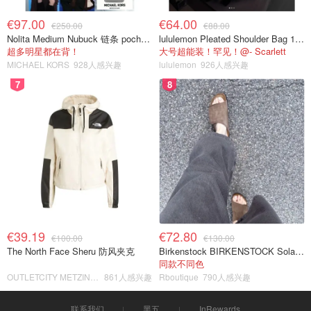
€97.00
€64.00
€250.00
€88.00
Nolita Medium Nubuck 链条 pochette
lululemon Pleated Shoulder Bag 10L 单肩包
超多明星都在背！
大号超能装！罕见！@- Scarlett
MICHAEL KORS
928人感兴趣
lululemon
926人感兴趣
7
8
€39.19
€72.80
€100.00
€130.00
The North Face Sheru 防风夹克
Birkenstock BIRKENSTOCK Solana 麂皮皮革凉拖
同款不同色
OUTLETCITY METZINGEN
861人感兴趣
Rboutique
790人感兴趣
联系我们
黑五
InRewards