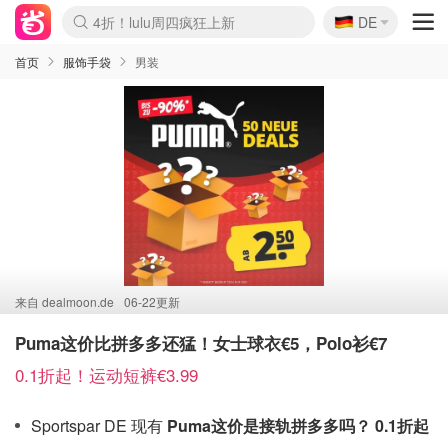
🇩🇪
4折！lulu周四疯狂上新
DE
Boticinal 夏促开抢！
还没结束！&OtherStories大促
Joybuy变相75折 随时失效
速领！Stanley独家85折
疑似霸哥！Camper额外叠85折
Zalando 奥莱闪促！每日更新
Moncler反季囤！5折起+叠9折
Coach Brooklyn仅€192
首页
服饰手袋
男装
来自
dealmoon.de
06-22更新
Puma这价比拼多多还猛！女士球衣€5，Polo衫€7
0.1折起！运动短裤€3.99
Sportspar DE 现有
Puma这价是接轨拼多多吗？ 0.1折起