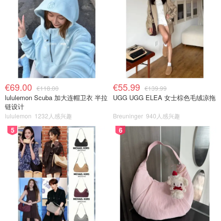
€69.00
€55.99
€118.00
€139.99
lululemon Scuba 加大连帽卫衣 半拉
UGG UGG ELEA 女士棕色毛绒凉拖
链设计
lululemon
1232人感兴趣
Breuninger
940人感兴趣
5
6