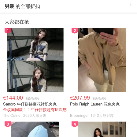
男装
的全部折扣
大家都在抢
1
2
€144.00
€207.99
€275.00
€375.00
Sandro 牛仔拼接麻花针织夹克
Polo Ralph Lauren 驼色夹克
金玟庭同款！！牛仔拼接超有层次感
The Outnet
2026人感兴趣
Breuninger
1242人感兴趣
3
4