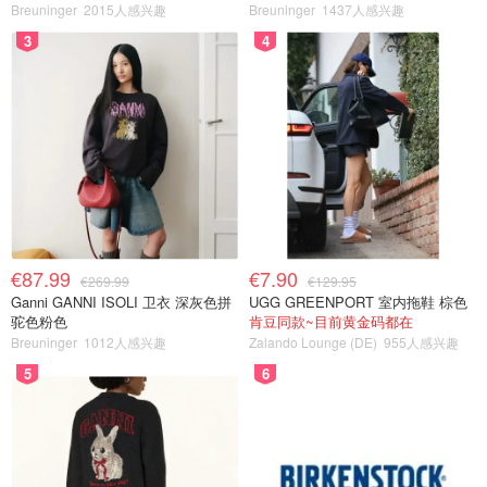
Breuninger
2015人感兴趣
Breuninger
1437人感兴趣
3
4
€87.99
€7.90
€269.99
€129.95
Ganni GANNI ISOLI 卫衣 深灰色拼
UGG GREENPORT 室内拖鞋 棕色
驼色粉色
肯豆同款~目前黄金码都在
Breuninger
1012人感兴趣
Zalando Lounge (DE)
955人感兴趣
5
6