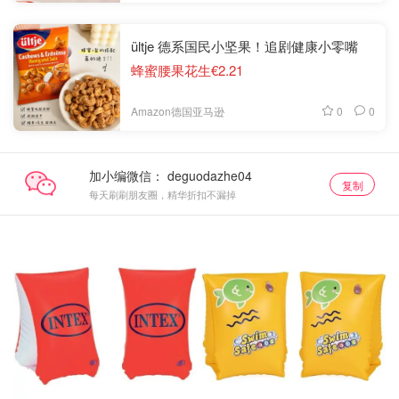
ültje 德系国民小坚果！追剧健康小零嘴
蜂蜜腰果花生€2.21
0
0
Amazon德国亚马逊
加小编微信：
复制
每天刷刷朋友圈，精华折扣不漏掉