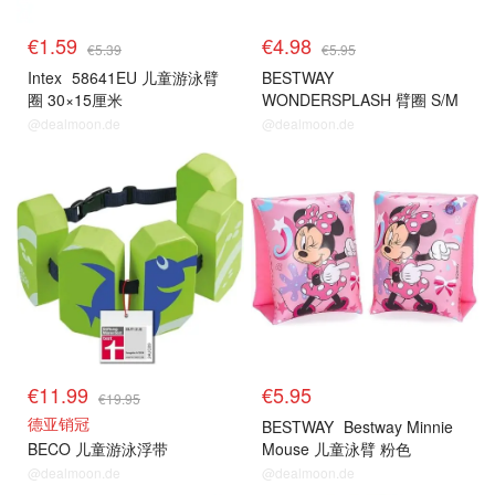
€1.59
€4.98
€5.39
€5.95
Intex
58641EU 儿童游泳臂
BESTWAY
圈 30×15厘米
WONDERSPLASH 臂圈 S/M
25x15cm
@dealmoon.de
@dealmoon.de
€11.99
€5.95
€19.95
德亚销冠
BESTWAY
Bestway Minnie
BECO 儿童游泳浮带
Mouse 儿童泳臂 粉色
25x15cm
@dealmoon.de
@dealmoon.de