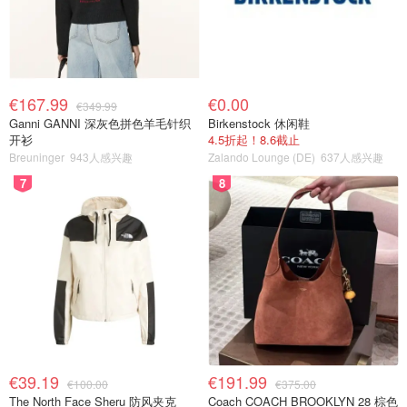
€167.99
€0.00
€349.99
Ganni GANNI 深灰色拼色羊毛针织
Birkenstock 休闲鞋
开衫
4.5折起！8.6截止
Breuninger
943人感兴趣
Zalando Lounge (DE)
637人感兴趣
7
8
€39.19
€191.99
€100.00
€375.00
The North Face Sheru 防风夹克
Coach COACH BROOKLYN 28 棕色