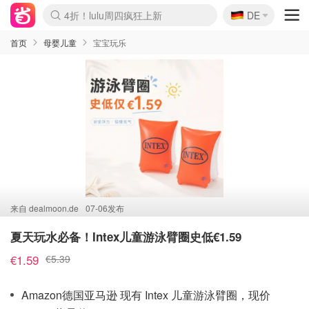
🇩🇪
4折！lulu周四疯狂上新
DE
Boticinal 夏促开抢！
还没结束！&OtherStories大促
Joybuy变相75折 随时失效
速领！Stanley独家85折
疑似霸哥！Camper额外叠85折
Zalando 奥莱闪促！每日更新
Moncler反季囤！5折起+叠9折
Coach Brooklyn仅€192
首页
母婴儿童
宝宝玩乐
来自
dealmoon.de
07-06发布
夏天玩水必备！Intex儿童游泳臂圈史低€1.59
€1.59
€5.39
Amazon德国亚马逊 现有 Intex 儿童游泳臂圈，现价