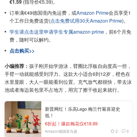
€1.59
(指导价€5.39)。
订单满€49德国境内免运费，或
Amazon Prime
会员享受1
个工作日免费送货(
点击免费试用30天Amazon Prime
)。
学生请点击这里申请学生专属amazon prime
，前6个月免
费，随时可以解约。
点击购买>>
小编推荐：
孩子刚开始学游泳，臂圈比浮板自由度高一些，
手臂一动就能感受到浮力。这款大小适合6到12岁，橙色在
水里显眼，大人一眼能看到位置。充气放气都很快，带去泳
池或者海边装包里不占地方，用完了擦干收起来就行。
新晋网红！乐高Lego 梅兰竹菊喜迎史
低！
6折起！爆款梅花仅€18.89
2
0
Amazon德国亚马逊