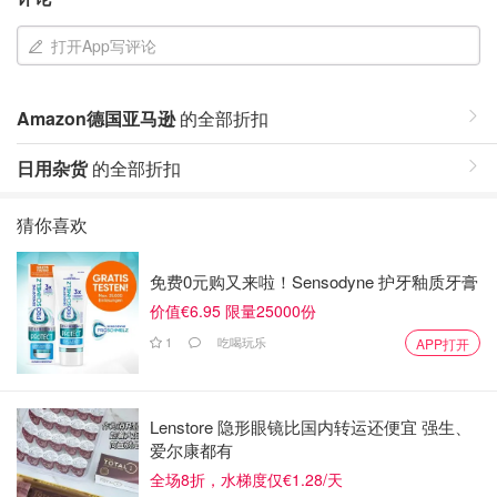
打开App写评论
Amazon德国亚马逊
的全部折扣
日用杂货
的全部折扣
猜你喜欢
免费0元购又来啦！Sensodyne 护牙釉质牙膏
价值€6.95 限量25000份
1
吃喝玩乐
APP打开
Lenstore 隐形眼镜比国内转运还便宜 强生、
爱尔康都有
全场8折，水梯度仅€1.28/天