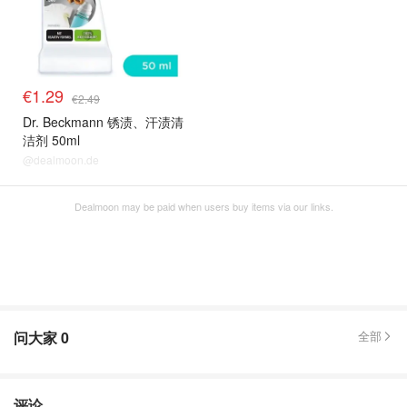
€1.29
€2.49
Dr. Beckmann 锈渍、汗渍清
洁剂 50ml
@dealmoon.de
Dealmoon may be paid when users buy items via our links.
问大家
0
全部
评论