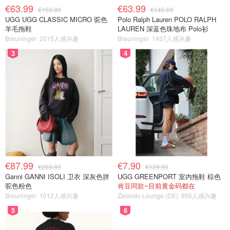
€63.99
€63.99
€159.99
€145.00
UGG UGG CLASSIC MICRO 驼色
Polo Ralph Lauren POLO RALPH
羊毛拖鞋
LAUREN 深蓝色珠地布 Polo衫
Breuninger
2015人感兴趣
Breuninger
1437人感兴趣
3
4
€87.99
€7.90
€269.99
€129.95
Ganni GANNI ISOLI 卫衣 深灰色拼
UGG GREENPORT 室内拖鞋 棕色
驼色粉色
肯豆同款~目前黄金码都在
Breuninger
1012人感兴趣
Zalando Lounge (DE)
955人感兴趣
5
6