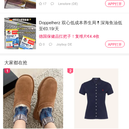
17
Lenstore (DE)
APP打开
Doppelherz 双心低成本养生局💊深海鱼油低
至€0.19/天
德国保健品扛把子！复维片€4.4收
0
Joybuy DE
APP打开
大家都在抢
1
2