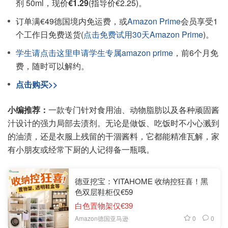
剂 50ml，现价
€1.29
(指导价€2.25)。
订单满€49德国境内免运费，或
Amazon Prime
会员享受1
个工作日免费送货(
点击免费试用30天Amazon Prime
)。
学生请点击这里申请学生专属amazon prime
，前6个月免
费，随时可以解约。
点击购买>>
小编推荐：
一款专门针对食用油、动物脂肪以及各种顽固酱
汁设计的强力局部去渍剂。无论是做饭、吃饭时不小心溅到
的油渍，还是衣服上残留的干涸酱料，它都能精准瓦解，家
有小朋友或经常下厨的人记得备一瓶哦。
德亚挖宝：YITAHOME 收纳控狂喜！黑
色双层鞋柜仅€59
白色置物架仅€39
0
0
Amazon德国亚马逊