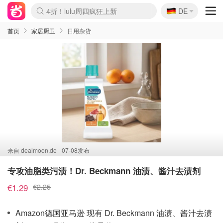
🇩🇪
4折！lulu周四疯狂上新
DE
Boticinal 夏促开抢！
还没结束！&OtherStories大促
Joybuy变相75折 随时失效
速领！Stanley独家85折
疑似霸哥！Camper额外叠85折
Zalando 奥莱闪促！每日更新
Moncler反季囤！5折起+叠9折
Coach Brooklyn仅€192
首页
家居厨卫
日用杂货
来自
dealmoon.de
07-08发布
专攻油脂类污渍！Dr. Beckmann 油渍、酱汁去渍剂
€1.29
€2.25
Amazon德国亚马逊 现有 Dr. Beckmann 油渍、酱汁去渍