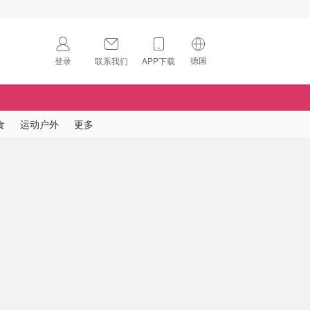
德国
登录
联系我们
APP下载
🇺🇸
美国
🇨🇳
中国
食
运动户外
更多
🇨🇦
加拿大
扫码下载 App
🇬🇧
英国
Download on the
App Store
🇩🇪
德国
Download the
Android App
🇫🇷
法国
🇮🇹
意大利
🇦🇺
澳洲