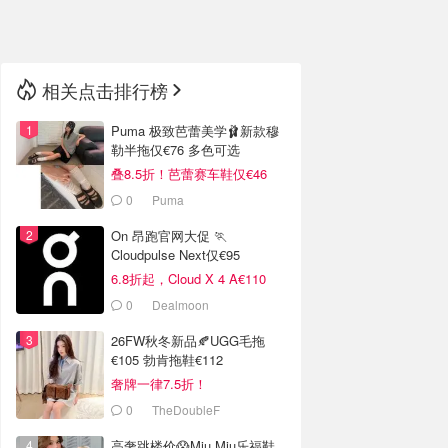
🇳🇿
新西兰
相关点击排行榜
Puma 极致芭蕾美学🩰新款穆
勒半拖仅€76 多色可选
叠8.5折！芭蕾赛车鞋仅€46
0
Puma
On 昂跑官网大促 🏃
Cloudpulse Next仅€95
6.8折起，Cloud X 4 A€110
0
Dealmoon
26FW秋冬新品🍂UGG毛拖
€105 勃肯拖鞋€112
奢牌一律7.5折！
0
TheDoubleF
高奢跳楼价😱Miu Miu乐福鞋