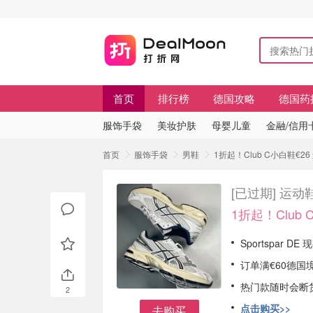
首页
排行榜
德国攻略
德国药
服饰手袋
美妆护肤
母婴儿童
金融/信用
首页
服饰手袋
男鞋
1折起！Club C小白鞋€2
[已过期]
运动鞋
1折起！Club 
Sportspar D
订单满€60德国
热门款随时会断
2
点击购买>>
去购买