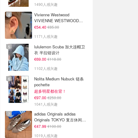
1490人感兴趣
Vivienne Westwood
VIVIENNE WESTWOOD
Nano Solitaire 耳环
€54.40
€85.00
1171人感兴趣
lululemon Scuba 加大连帽卫
衣 半拉链设计
€69.00
€118.00
1102人感兴趣
Nolita Medium Nubuck 链条
pochette
超多明星都在背！
€97.00
€250.00
1041人感兴趣
adidas Originals adidas
Originals TOKYO 复古休闲鞋
深棕色
€47.99
€100.00
1019人感兴趣