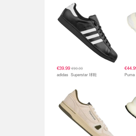
€39.99
€44.
€90.00
adidas Superstar 球鞋