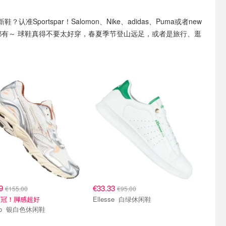
鞋？认准Sportspar！Salomon、Nike、adidas、Puma或者new
门款都有～ 球鞋真得不要太好穿，春夏季节登山远足，或者是旅行、逛
99
€33.33
€155.00
€95.00
销冠！脚感超好
Ellesse 白绿休闲鞋
Mizuno 银白色休闲鞋