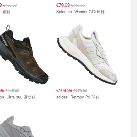
99
€79.99
€150.00
€110.00
adidas 跑鞋
Salomon Wander GTX球鞋
.99
€109.99
€145.00
€170.00
Salomon Ultra 360 运动鞋
adidas Retropy P9 球鞋