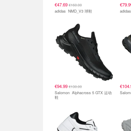
€47.69
€79.
€160.00
adidas NMD_V3 球鞋
€94.99
€104
€130.00
Salomon Alphacross 5 GTX 运动
鞋