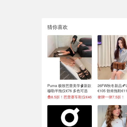
猜你喜欢
Puma 极致芭蕾美学🩰新款
26FW秋冬新品🍂
穆勒半拖仅€76 多色可选
€105 勃肯拖鞋€11
叠8.5折！芭蕾赛车鞋仅€46
奢牌一律7.5折！