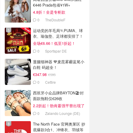
€446 Prada包省¥1W+
4.8折！全是专柜款
0
TheDoubleF
运动党的羊毛局🏃PUMA、球
衣、瑜伽垫、足球都安排了！
全场€6.66！低至1折起！
0
Sportspar DE
显腿细神器 💙麦昆雾霾蓝尾小
白鞋 码超全！
€347.98
€595
0
Cettire
西班牙小众品牌BAYTON🏖️封
面款拖鞋仅€26收
2.2折起！勃肯蕞强平替出现了
0
Zalando Lounge (DE)
The North Face 官网奥莱区 抄
底爆款3合1、冲锋衣、羽绒等