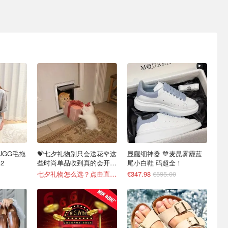
UGG毛拖
💝七夕礼物别只会送花🌹这
显腿细神器 💙麦昆雾霾蓝
2
些时尚单品收到真的会开
尾小白鞋 码超全！
心！
七夕礼物怎么选？点击直接抄作业
€347.98
€595.00