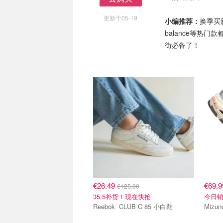
去购买
更新于05-19
小编推荐：
换季买新
balance等热
街必备了！
€26.49
€69.
€125.00
35.5补货！现在快抢
今日
Reebok CLUB C 85 小白鞋