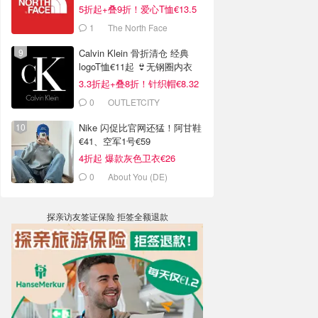
5折起+叠9折！爱心T恤€13.5
1
The North Face
Calvin Klein 骨折清仓 经典
logoT恤€11起 👙无钢圈内衣
€9.6
3.3折起+叠8折！针织帽€8.32
0
OUTLETCITY
METZINGEN
Nike 闪促比官网还猛！阿甘鞋
€41、空军1号€59
4折起 爆款灰色卫衣€26
0
About You (DE)
探亲访友签证保险 拒签全额退款