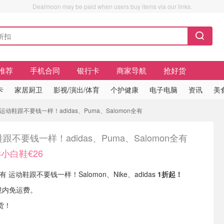
Dealmoon may be paid when users buy items via our links.
推荐
手机合同
银行卡
商家导航
抢好货
卡
家居厨卫
影视/演出/体育
个护健康
电子电脑
资讯
美
6 运动鞋跟不要钱一样！adidas、Puma、Salomon全有
跟不要钱一样！adidas、Puma、Salomon全有
C小白鞋€26
E 现有 运动鞋跟不要钱一样！Salomon、Nike、adidas
1折起！
境内免运费。
货！