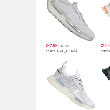
€47.69
€69.
€180.00
adidas NMD_S1 球鞋