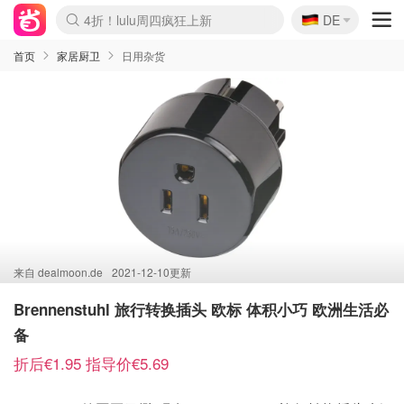
🇩🇪
4折！lulu周四疯狂上新
DE
Boticinal 夏促开抢！
还没结束！&OtherStories大促
Joybuy变相75折 随时失效
速领！Stanley独家85折
疑似霸哥！Camper额外叠85折
Zalando 奥莱闪促！每日更新
Moncler反季囤！5折起+叠9折
Coach Brooklyn仅€192
首页
家居厨卫
日用杂货
来自
dealmoon.de
2021-12-10更新
Brennenstuhl 旅行转换插头 欧标 体积小巧 欧洲生活必
备
折后€1.95 指导价€5.69