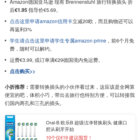
Amazon德国亚马逊 现有 Brennenstuhl 旅行转换插头 折
后
€1.95
指导价€5.69。
点击这里申请amazon信用卡
立减20欧，而且购物还可以
再返利3%
学生请点击这里申请学生专属amazon prime
，前6个月免
费，随时可以解约。
运费€3.99, 或订单满€29德国境内免运费。
点击购买>>
小折推荐：
需要转换插头的小伙伴看过来，这应该是全网算
便宜的吧，体积小巧，带出去旅行也特别方便，可以转接我
们国内两孔和三孔的插头。
Oral-B 欧乐B 超级洁净替换刷头 健康口
腔从刷牙开始
10个仅€19 建议囤货！