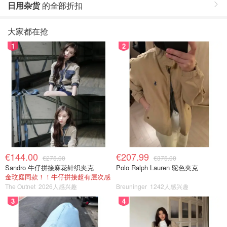
日用杂货
的全部折扣
大家都在抢
1
2
€144.00
€207.99
€275.00
€375.00
Sandro 牛仔拼接麻花针织夹克
Polo Ralph Lauren 驼色夹克
金玟庭同款！！牛仔拼接超有层次感
The Outnet
2026人感兴趣
Breuninger
1242人感兴趣
3
4