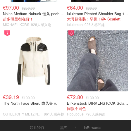
€97.00
€64.00
€250.00
€88.00
Nolita Medium Nubuck 链条 pochette
lululemon Pleated Shoulder Bag 10L 单肩包
超多明星都在背！
大号超能装！罕见！@- Scarlett
MICHAEL KORS
928人感兴趣
lululemon
926人感兴趣
7
8
€39.19
€72.80
€100.00
€130.00
The North Face Sheru 防风夹克
Birkenstock BIRKENSTOCK Solana 麂皮皮革凉拖
同款不同色
OUTLETCITY METZINGEN
861人感兴趣
Rboutique
790人感兴趣
联系我们
黑五
InRewards