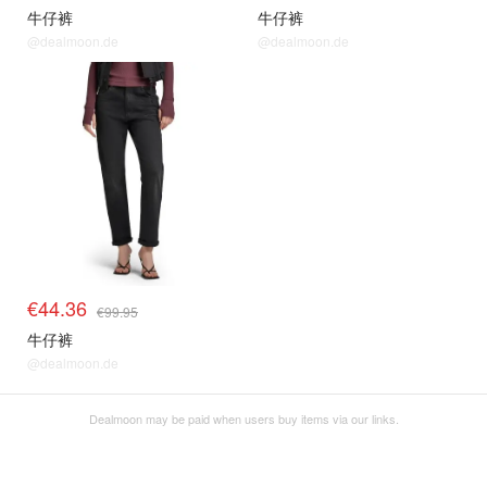
牛仔裤
牛仔裤
@dealmoon.de
@dealmoon.de
€44.36
€99.95
牛仔裤
@dealmoon.de
Dealmoon may be paid when users buy items via our links.