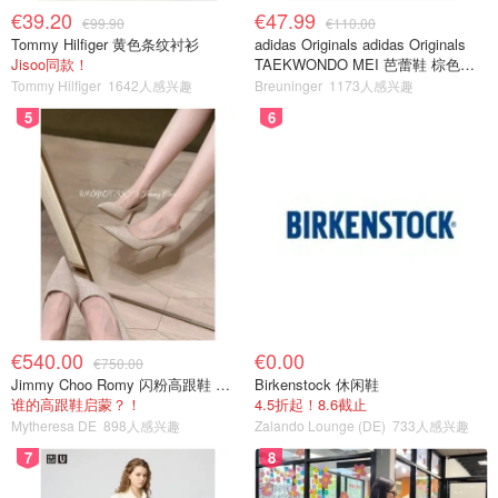
€39.20
€47.99
€99.90
€110.00
Tommy Hilfiger 黄色条纹衬衫
adidas Originals adidas Originals
Jisoo同款！
TAEKWONDO MEI 芭蕾鞋 棕色米
色
Tommy Hilfiger
1642人感兴趣
Breuninger
1173人感兴趣
5
6
€540.00
€0.00
€750.00
Jimmy Choo Romy 闪粉高跟鞋 米金色
Birkenstock 休闲鞋
谁的高跟鞋启蒙？！
4.5折起！8.6截止
Mytheresa DE
898人感兴趣
Zalando Lounge (DE)
733人感兴趣
7
8