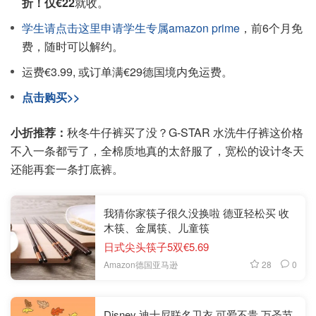
折！仅€22
就收。
学生请点击这里申请学生专属amazon prime
，前6个月免
费，随时可以解约。
运费€3.99, 或订单满€29德国境内免运费。
点击购买>>
小折推荐：
秋冬牛仔裤买了没？G-STAR 水洗牛仔裤这价格
不入一条都亏了，全棉质地真的太舒服了，宽松的设计冬天
还能再套一条打底裤。
我猜你家筷子很久没换啦 德亚轻松买 收
木筷、金属筷、儿童筷
日式尖头筷子5双€5.69
28
0
Amazon德国亚马逊
Disney 迪士尼联名卫衣 可爱不贵 万圣节