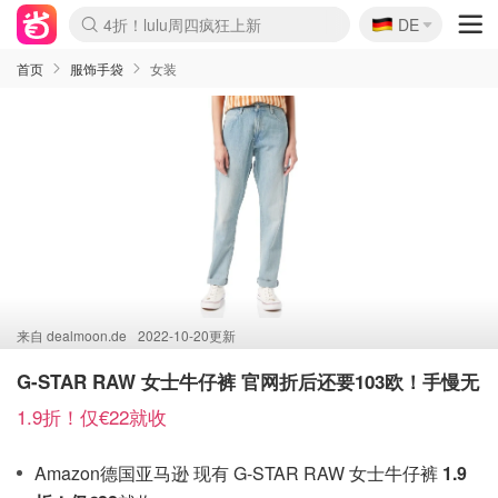
🇩🇪
4折！lulu周四疯狂上新
DE
Boticinal 夏促开抢！
还没结束！&OtherStories大促
Joybuy变相75折 随时失效
速领！Stanley独家85折
疑似霸哥！Camper额外叠85折
Zalando 奥莱闪促！每日更新
Moncler反季囤！5折起+叠9折
Coach Brooklyn仅€192
首页
服饰手袋
女装
来自
dealmoon.de
2022-10-20更新
G-STAR RAW 女士牛仔裤 官网折后还要103欧！手慢无
1.9折！仅€22就收
Amazon德国亚马逊 现有 G-STAR RAW 女士牛仔裤
1.9