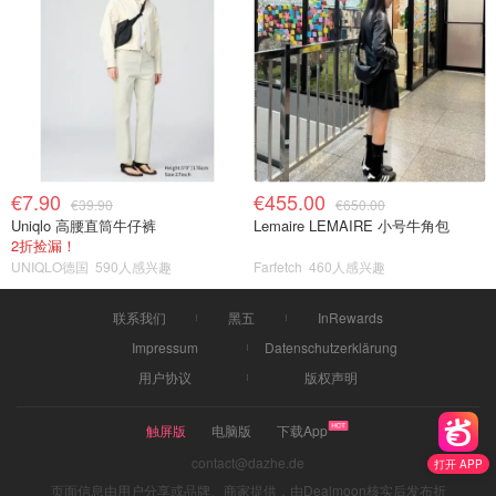
€7.90
€455.00
€39.90
€650.00
Uniqlo 高腰直筒牛仔裤
Lemaire LEMAIRE 小号牛角包
2折捡漏！
UNIQLO德国
590人感兴趣
Farfetch
460人感兴趣
联系我们
黑五
InRewards
Impressum
Datenschutzerklärung
用户协议
版权声明
触屏版
电脑版
下载App
contact@dazhe.de
打开 APP
页面信息由用户分享或品牌、商家提供，由Dealmoon核实后发布折