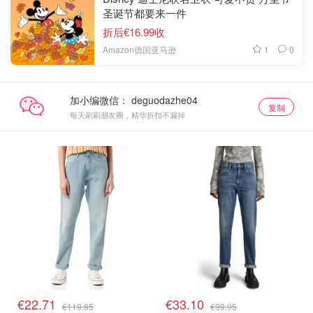
圣诞节都要来一件
折后€16.99收
1
0
Amazon德国亚马逊
加小编微信：
复制
每天刷刷朋友圈，精华折扣不漏掉
€22.71
€33.10
€119.95
€99.95