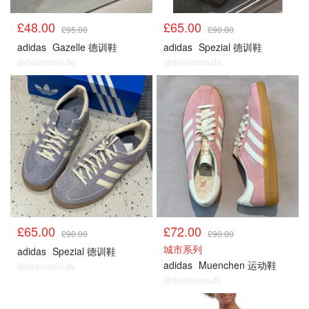
£48.00
£65.00
£95.00
£90.00
adidas
Gazelle 德训鞋
adidas
Spezial 德训鞋
@dealmoon.de
@dealmoon.de
£65.00
£72.00
£90.00
£90.00
城市系列
adidas
Spezial 德训鞋
adidas
Muenchen 运动鞋
@dealmoon.de
@dealmoon.de