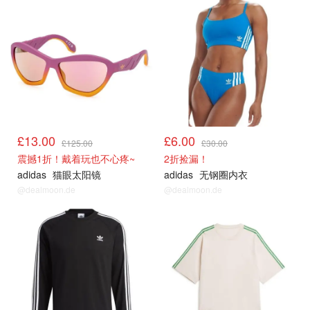
£13.00
£6.00
£125.00
£30.00
震撼1折！戴着玩也不心疼~
2折捡漏！
adidas
猫眼太阳镜
adidas
无钢圈内衣
@dealmoon.de
@dealmoon.de