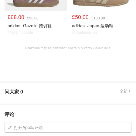
£68.00
£50.00
£95.00
£100.00
adidas
Gazelle 德训鞋
adidas
Japan 运动鞋
@dealmoon.de
@dealmoon.de
Dealmoon may be paid when users buy items via our links.
问大家
0
全部
评论
打开App写评论