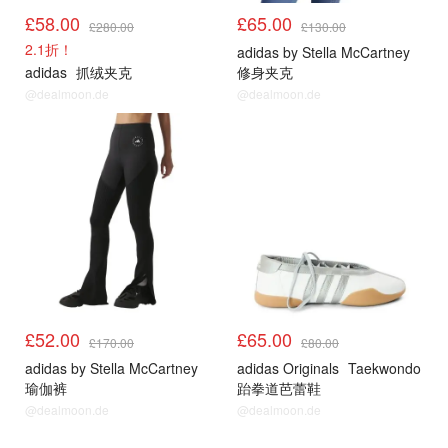
£58.00
£65.00
£280.00
£130.00
2.1折！
adidas by Stella McCartney
adidas
抓绒夹克
修身夹克
@dealmoon.de
@dealmoon.de
£52.00
£65.00
£170.00
£80.00
adidas by Stella McCartney
adidas Originals
Taekwondo
瑜伽裤
跆拳道芭蕾鞋
@dealmoon.de
@dealmoon.de