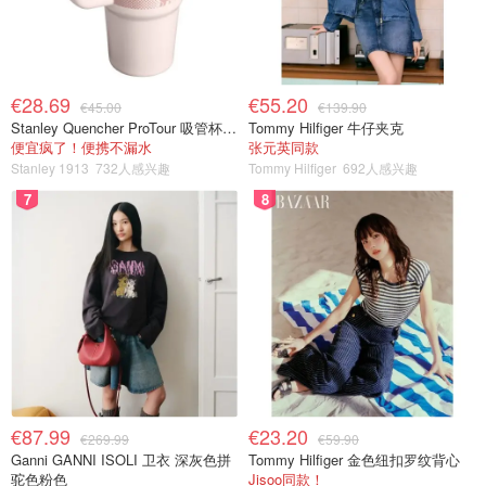
€28.69
€55.20
€45.00
€139.90
Stanley Quencher ProTour 吸管杯 0.59L
Tommy Hilfiger 牛仔夹克
便宜疯了！便携不漏水
张元英同款
Stanley 1913
732人感兴趣
Tommy Hilfiger
692人感兴趣
7
8
€87.99
€23.20
€269.99
€59.90
Ganni GANNI ISOLI 卫衣 深灰色拼
Tommy Hilfiger 金色纽扣罗纹背心
驼色粉色
Jisoo同款！