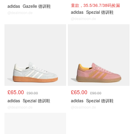
童款，35.5/36.7/38码捡漏
adidas
Gazelle 德训鞋
adidas
Spezial 德训鞋
@dealmoon.de
@dealmoon.de
£65.00
£65.00
£90.00
£90.00
adidas
Spezial 德训鞋
adidas
Spezial 德训鞋
@dealmoon.de
@dealmoon.de