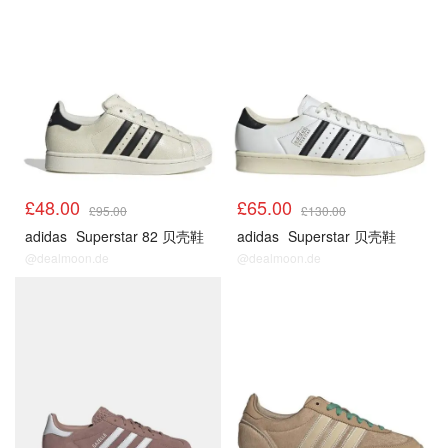
£48.00
£65.00
£95.00
£130.00
adidas
Superstar 82 贝壳鞋
adidas
Superstar 贝壳鞋
@dealmoon.de
@dealmoon.de