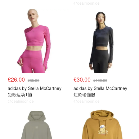
@dealmoon.de
£26.00
£30.00
£85.00
£100.00
adidas by Stella McCartney
adidas by Stella McCartney
短款运动T恤
短款瑜伽服
@dealmoon.de
@dealmoon.de