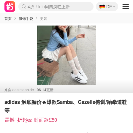
🇩🇪
4折！lulu周四疯狂上新
DE
Boticinal 夏促开抢！
还没结束！&OtherStories大促
Joybuy变相75折 随时失效
速领！Stanley独家85折
疑似霸哥！Camper额外叠85折
Zalando 奥莱闪促！每日更新
Moncler反季囤！5折起+叠9折
Coach Brooklyn仅€192
首页
服饰手袋
男装
来自
dealmoon.de
06-14更新
adidas 触底漏价🔥爆款Samba、Gazelle德训/跆拳道鞋
等
震撼1折起🫨 封面款£50