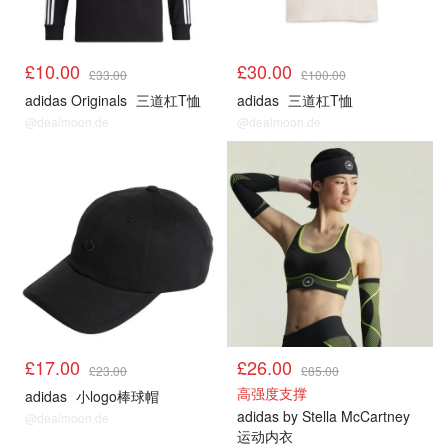
£10.00
£30.00
£33.00
£100.00
adidas Originals
三道杠T恤
adidas
三道杠T恤
@dealmoon.de
@dealmoon.de
£17.00
£26.00
£23.00
£85.00
高强度支撑
adidas
小logo棒球帽
adidas by Stella McCartney
@dealmoon.de
运动内衣