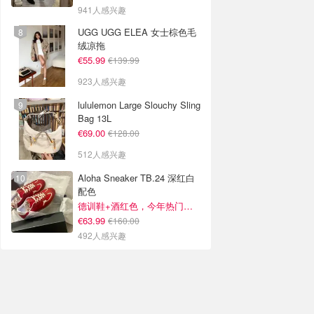
941人感兴趣
UGG UGG ELEA 女士棕色毛
绒凉拖
€55.99
€139.99
923人感兴趣
lululemon Large Slouchy Sling
Bag 13L
€69.00
€128.00
512人感兴趣
Aloha Sneaker TB.24 深红白
配色
德训鞋+酒红色，今年热门组合！
€63.99
€160.00
492人感兴趣