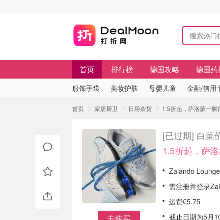
首页
排行榜
德国攻略
德国药
服饰手袋
美妆护肤
母婴儿童
金融/信用
首页
家居厨卫
日用杂货
1.5折起，萨洛蒙一脚蹬€4
[已过期]
白菜价球
1.5折起，萨洛
Zalando Lou
需注册并登录Za
运费€5.75
截止日期为5月1
去购买