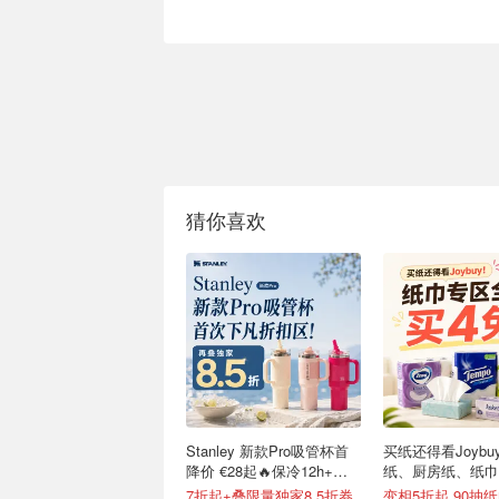
猜你喜欢
Stanley 新款Pro吸管杯首
买纸还得看Joybu
降价 €28起🔥保冷12h+，
纸、厨房纸、纸巾
便携不漏水
7折起+叠限量独家8.5折券