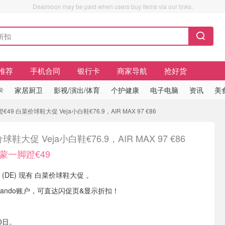
Dealmoon may be paid when users buy items via our links.
推荐
手机合同
银行卡
商家导航
抢好货
卡
家居厨卫
影视/演出/体育
个护健康
电子电脑
资讯
美
9 白菜价球鞋大促 Veja小白鞋€76.9，AIR MAX 97 €86
鞋大促 Veja小白鞋€76.9，AIR MAX 97 €86
蒙一脚蹬€49
nge (DE) 现有 白菜价球鞋大促 。
lando账户，可直达闪促页&显示折扣！
0日。