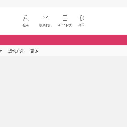
德国
登录
联系我们
APP下载
🇺🇸
美国
🇨🇳
中国
食
运动户外
更多
🇨🇦
加拿大
扫码下载 App
🇬🇧
英国
Download on the
App Store
🇩🇪
德国
Download the
Android App
🇫🇷
法国
🇮🇹
意大利
🇦🇺
澳洲