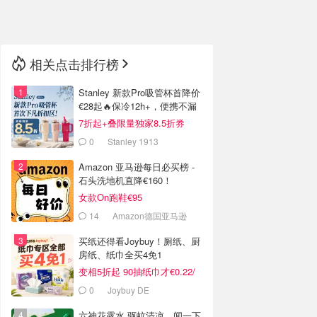
🇳🇿
新西兰
相关点击排行榜
Stanley 新款Pro吸管杯首降价
€28起🔥保冷12h+，便携不漏
水
7折起+叠限量独家8.5折券
0
Stanley 1913
Amazon 亚马逊每日必买榜 -
石头洗地机直降€160！
女款On跑鞋€95
14
Amazon德国亚马逊
买纸还得看Joybuy！厕纸、厨
房纸、纸巾全买4免1
变相5折起 90抽纸巾才€0.22/
包
0
Joybuy DE
六神花露水 驱蚊清凉，闻一下