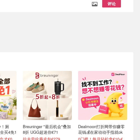
评论
y！厕
Breuninger "最后机会"叠加
Dealmoon打折网带你赚零
全买4免1
8折 UGG超迷你€71
花钱💰在家动动手指就ok
变相5折起 90抽纸巾才€0.22/包
拉夫劳伦麂皮包€279
0门槛！每月轻松拿€10-€100