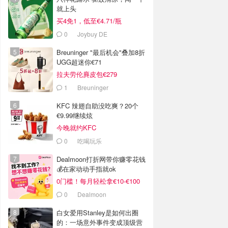
就上头
买4免1，低至€4.71/瓶
0
Joybuy DE
Breuninger "最后机会"叠加8折
UGG超迷你€71
拉夫劳伦麂皮包€279
1
Breuninger
KFC 辣翅自助没吃爽？20个
€9.99继续炫
今晚就约KFC
0
吃喝玩乐
Dealmoon打折网带你赚零花钱
💰在家动动手指就ok
0门槛！每月轻松拿€10-€100
0
Dealmoon
白女爱用Stanley是如何出圈
的：一场意外事件变成顶级营