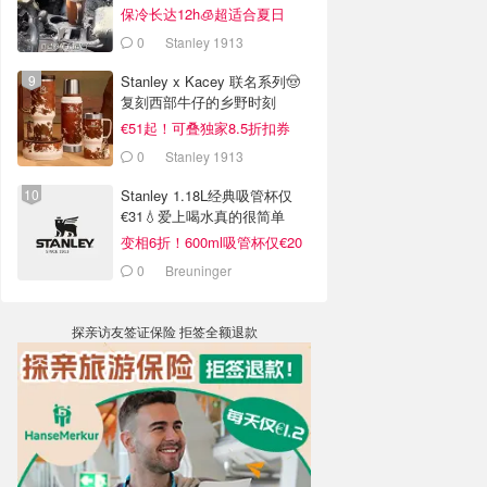
销案例
保冷长达12h🧊超适合夏日
0
Stanley 1913
Stanley x Kacey 联名系列🤠
复刻西部牛仔的乡野时刻
€51起！可叠独家8.5折扣券
0
Stanley 1913
Stanley 1.18L经典吸管杯仅
€31💧爱上喝水真的很简单
变相6折！600ml吸管杯仅€20
0
Breuninger
探亲访友签证保险 拒签全额退款