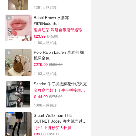
1261人感兴趣
Bobbi Brown 水唇冻
#675Nude Buff
暖调红茶 深唇自带唇部遮瑕效果
€23.99
€45.00
1180人感兴趣
Polo Ralph Lauren 单肩包 橄
榄绿金色
€279.99
€595.00
1103人感兴趣
Sandro 牛仔拼接麻花针织夹克
金玟庭同款！！牛仔拼接超有层次感
€144.00
€275.00
1008人感兴趣
Stuart Weitzman THE
OUTNET Jocey 弹力绒面过膝
靴
1折！上脚秒变大长腿
€89.00
€850.00