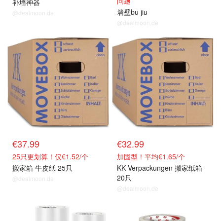
问题
补墙神器
墙壁bu jiu
@dealmoon.de
@dealmoon.de
€37.99
€32.99
25只更划算！仅€1.52/个
加固型！平均€1.65/个
搬家箱 牛皮纸 25只
KK Verpackungen 搬家纸箱
20只
@dealmoon.de
@dealmoon.de