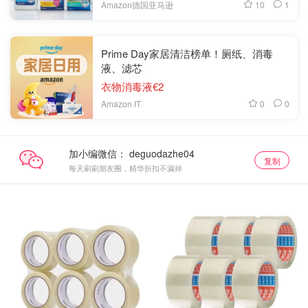
10
1
Amazon德国亚马逊
Prime Day家居清洁榜单！厕纸、消毒
液、滤芯
衣物消毒液€2
0
0
Amazon IT
加小编微信：
复制
每天刷刷朋友圈，精华折扣不漏掉