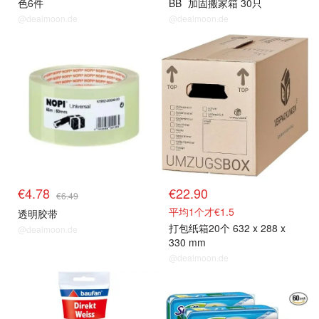
色6件
BB
加固搬家箱 30只
@dealmoon.de
@dealmoon.de
€4.78
€22.90
€6.49
平均1个才€1.5
透明胶带
打包纸箱20个 632 x 288 x
@dealmoon.de
330 mm
@dealmoon.de