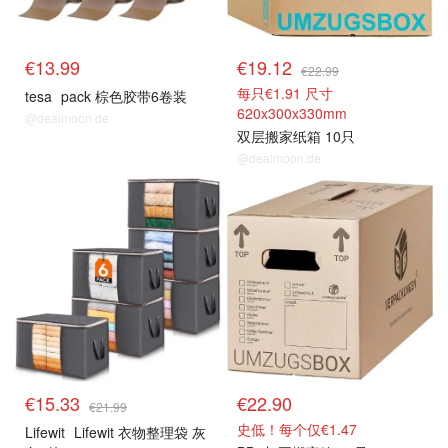
€13.99
€19.12
€22.99
每只€1.91 尺寸
tesa
pack 棕色胶带6卷装
620x300x330mm
@dealmoon.de
双层搬家纸箱 10只
@dealmoon.de
€15.33
€22.90
€21.99
史低！每个仅€1.47
Lifewit
Lifewit 衣物整理袋 灰