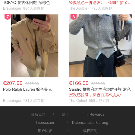
TOKYO 复古休闲鞋 深棕色
经典黑色一脚蹬设计，低调百搭又高级
Breuninger
884人感兴趣
TheDoubleF
795人感兴趣
7
8
€207.99
€166.00
€375.00
€265.00
Polo Ralph Lauren 驼色夹克
Sandro 拼接府绸羊毛混纺开衫 灰色
层次感拉满，灰色百搭不挑人~
Breuninger
781人感兴趣
The Outnet
558人感兴趣
联系我们
黑五
InRewards
Impressum
Datenschutzerklärung
用户协议
版权声明