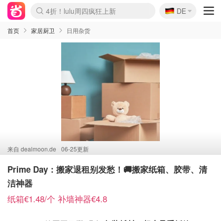
🇩🇪
4折！lulu周四疯狂上新
DE
Boticinal 夏促开抢！
还没结束！&OtherStories大促
Joybuy变相75折 随时失效
速领！Stanley独家85折
疑似霸哥！Camper额外叠85折
Zalando 奥莱闪促！每日更新
Moncler反季囤！5折起+叠9折
Coach Brooklyn仅€192
首页
家居厨卫
日用杂货
来自
dealmoon.de
06-25更新
Prime Day：搬家退租别发愁！🚚搬家纸箱、胶带、清
洁神器
纸箱€1.48/个 补墙神器€4.8