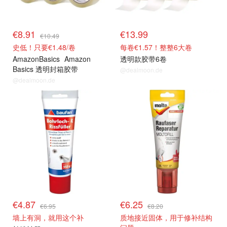
€8.91
€13.99
€10.49
史低！只要€1.48/卷
每卷€1.57！整整6大卷
AmazonBasics
Amazon
透明款胶带6卷
Basics 透明封箱胶带
@dealmoon.de
48mm×66m 6卷
@dealmoon.de
€4.87
€6.25
€6.95
€8.20
墙上有洞，就用这个补
质地接近固体，用于修补结构