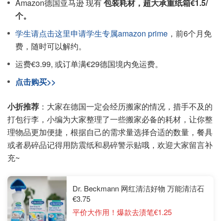
Amazon德国亚马逊 现有
包装耗材，超大承重纸箱€1.5/
个。
学生请点击这里申请学生专属amazon prime
，前6个月免
费，随时可以解约。
运费€3.99, 或订单满€29德国境内免运费。
点击购买>>
小折推荐
：大家在德国一定会经历搬家的情况，措手不及的
打包行李，小编为大家整理了一些搬家必备的耗材，让你整
理物品更加便捷，根据自己的需求量选择合适的数量，餐具
或者易碎品记得用防震纸和易碎警示贴哦，欢迎大家留言补
充~
Dr. Beckmann 网红清洁好物 万能清洁石
€3.75
平价大作用！爆款去渍笔€1.25