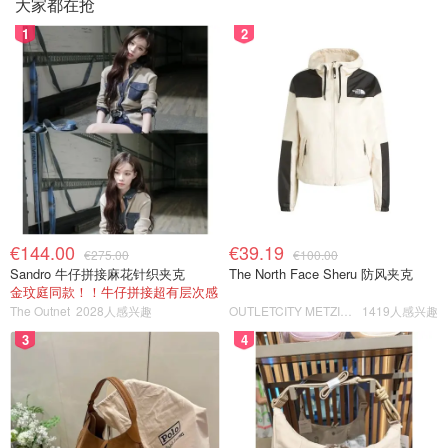
大家都在抢
1
2
€144.00
€39.19
€275.00
€100.00
Sandro 牛仔拼接麻花针织夹克
The North Face Sheru 防风夹克
金玟庭同款！！牛仔拼接超有层次感
The Outnet
2028人感兴趣
OUTLETCITY METZINGEN
1419人感兴趣
3
4