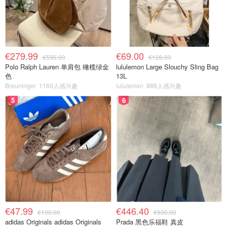
€279.99
€69.00
€595.00
€128.00
Polo Ralph Lauren 单肩包 橄榄绿金
lululemon Large Slouchy Sling Bag
色
13L
Breuninger
1160人感兴趣
lululemon
888人感兴趣
5
6
€47.99
€446.40
€100.00
€930.00
adidas Originals adidas Originals
Prada 黑色乐福鞋 真皮