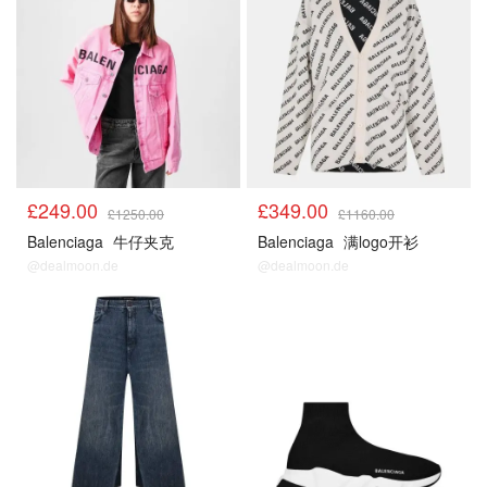
£249.00
£349.00
£1250.00
£1160.00
Balenciaga
牛仔夹克
Balenciaga
满logo开衫
@dealmoon.de
@dealmoon.de