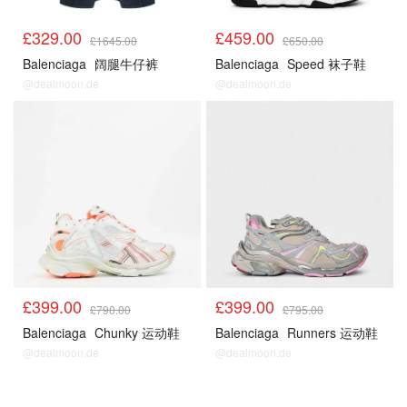
£329.00
£459.00
£1645.00
£650.00
Balenciaga
阔腿牛仔裤
Balenciaga
Speed 袜子鞋
@dealmoon.de
@dealmoon.de
£399.00
£399.00
£790.00
£795.00
Balenciaga
Chunky 运动鞋
Balenciaga
Runners 运动鞋
@dealmoon.de
@dealmoon.de