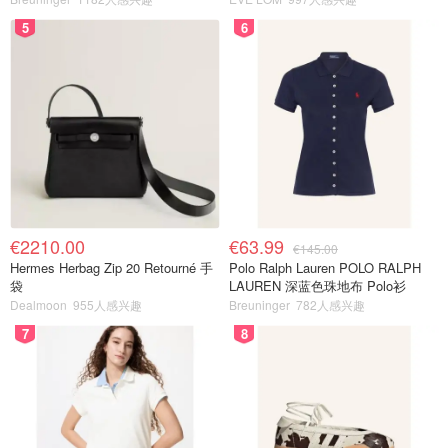
5
6
€2210.00
€63.99
€145.00
Hermes Herbag Zip 20 Retourné 手
Polo Ralph Lauren POLO RALPH
袋
LAUREN 深蓝色珠地布 Polo衫
Dealmoon
955人感兴趣
Breuninger
782人感兴趣
7
8