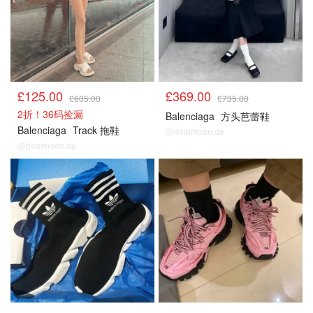
£125.00
£369.00
£605.00
£735.00
2折！36码捡漏
Balenciaga
方头芭蕾鞋
Balenciaga
Track 拖鞋
@dealmoon.de
@dealmoon.de