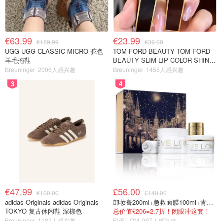
€63.99
€23.99
€159.99
€39.00
UGG UGG CLASSIC MICRO 驼色
TOM FORD BEAUTY TOM FORD
羊毛拖鞋
BEAUTY SLIM LIP COLOR SHINE
口红 open back色
Breuninger
2006人感兴趣
Breuninger
1455人感兴趣
3
4
€47.99
£56.00
€100.00
£140.00
adidas Originals adidas Originals
卸妆膏200ml+急救面膜100ml+青春面霜15ml
TOKYO 复古休闲鞋 深棕色
总价值£206=2.7折！闭眼冲这套！
Breuninger
1182人感兴趣
EVE LOM
997人感兴趣