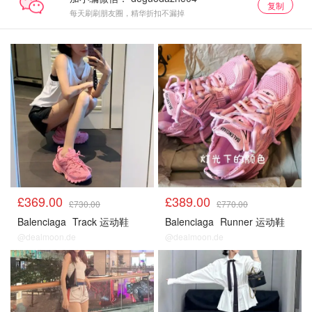
复制
每天刷刷朋友圈，精华折扣不漏掉
£369.00
£389.00
£730.00
£770.00
Balenciaga
Track 运动鞋
Balenciaga
Runner 运动鞋
@dealmoon.de
@dealmoon.de