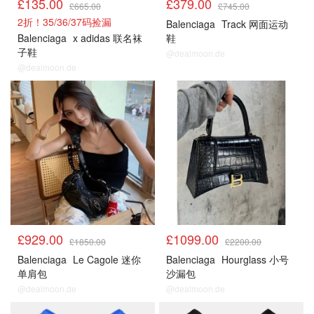
£135.00
£379.00
£665.00
£745.00
2折！35/36/37码捡漏
Balenciaga
Track 网面运动
Balenciaga
x adidas 联名袜
鞋
子鞋
@dealmoon.de
@dealmoon.de
£929.00
£1099.00
£1850.00
£2200.00
Balenciaga
Le Cagole 迷你
Balenciaga
Hourglass 小号
单肩包
沙漏包
@dealmoon.de
@dealmoon.de