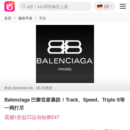
🇩🇪
4折！lulu周四疯狂上新
DE
Boticinal 夏促开抢！
还没结束！&OtherStories大促
Joybuy变相75折 随时失效
速领！Stanley独家85折
疑似霸哥！Camper额外叠85折
Zalando 奥莱闪促！每日更新
Moncler反季囤！5折起+叠9折
Coach Brooklyn仅€192
首页
服饰手袋
男装
来自
dealmoon.de
06-24更新
Balenciaga 巴黎世家暴跌！Track、Speed、Triple S等
一网打尽
震撼1折起💥运动短裤£47