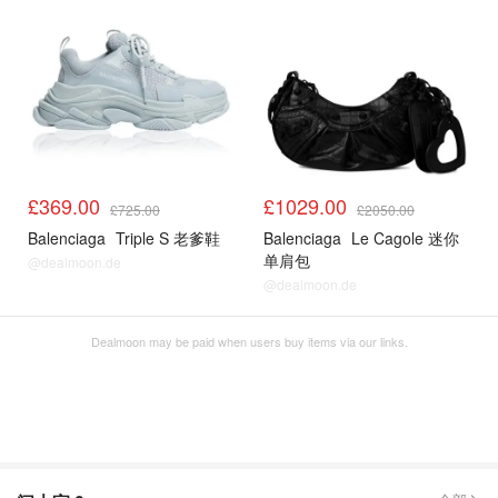
£369.00
£1029.00
£725.00
£2050.00
Balenciaga
Triple S 老爹鞋
Balenciaga
Le Cagole 迷你
单肩包
@dealmoon.de
@dealmoon.de
Dealmoon may be paid when users buy items via our links.