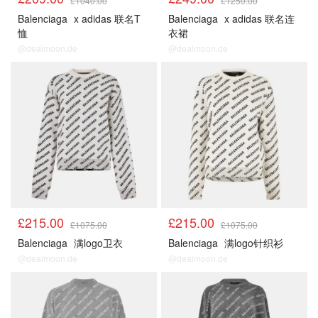
£1040.00
£1250.00
Balenciaga
x adidas 联名T
Balenciaga
x adidas 联名连
恤
衣裙
@dealmoon.de
@dealmoon.de
£215.00
£215.00
£1075.00
£1075.00
Balenciaga
满logo卫衣
Balenciaga
满logo针织衫
@dealmoon.de
@dealmoon.de