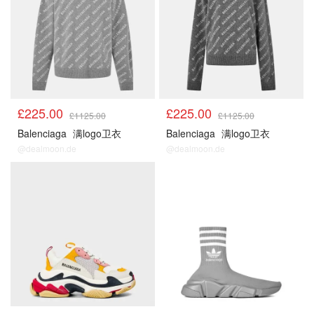
£225.00
£225.00
£1125.00
£1125.00
Balenciaga
满logo卫衣
Balenciaga
满logo卫衣
@dealmoon.de
@dealmoon.de