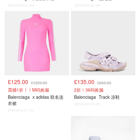
@dealmoon.de
@dealmoon.de
£125.00
£135.00
£1250.00
£665.00
震撼1折！！M码捡漏
2折！36码捡漏
Balenciaga
x adidas 联名连
Balenciaga
Track 凉鞋
衣裙
@dealmoon.de
@dealmoon.de