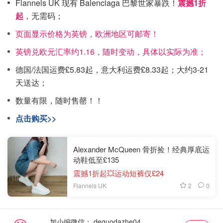
Flannels UK 现有 Balenciaga 巴黎世家暴跌！
震撼1折
起
，无需码；
页面显示价格为英镑，欧洲地区可邮寄！
英镑兑欧元汇率约1.16，随时变动，具体以实际为准；
德国/法国运费£5.83起，意大利运费£8.33起；大约3-21
天送达；
数量有限，随时售罄！！
点击购买>>
Alexander McQueen 骨折捡！经典厚底运
动鞋低至£135
震撼1折起💥运动短裤仅£24
2
0
Flannels UK
加小编微信：