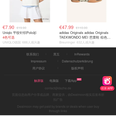
€7.90
€47.99
€19.90
€110.00
Uniqlo 平纹针织Polo衫
adidas Originals adidas Originals
4色可选
TAEKWONDO MEI 芭蕾鞋 棕色米
色
UNIQLO德国
688人感兴趣
Breuninger
632人感兴趣
联系我们
黑五
InRewards
Impressum
Datenschutzerklärung
用户协议
版权声明
触屏版
电脑版
下载App
contact@dazhe.de
打开 APP
页面信息由用户分享或品牌、商家提供，由Dealmoon核实后发布折
扣广告
Dealmoon may get paid by brands or deals when user buy
through links