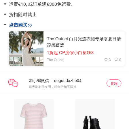
运费€10, 或订单满€300免运费。
折扣随时截止
点击购买>>
The Outnet 白月光连衣裙专场👗夏日清
凉感首选
1折起 CP度假小白裙€53
3
0
The Outnet
加小编微信：
复制
每天刷刷朋友圈，精华折扣不漏掉