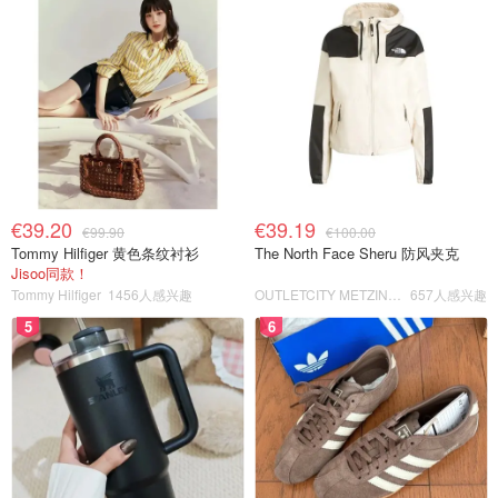
€39.20
€39.19
€99.90
€100.00
Tommy Hilfiger 黄色条纹衬衫
The North Face Sheru 防风夹克
Jisoo同款！
Tommy Hilfiger
1456人感兴趣
OUTLETCITY METZINGEN
657人感兴趣
5
6