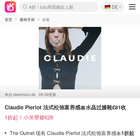
🇩🇪
4折！lulu周四疯狂上新
DE
Boticinal 夏促开抢！
还没结束！&OtherStories大促
Joybuy变相75折 随时失效
速领！Stanley独家85折
疑似霸哥！Camper额外叠85折
Zalando 奥莱闪促！每日更新
Moncler反季囤！5折起+叠9折
Coach Brooklyn仅€192
首页
服饰手袋
女装
来自
dealmoon.de
06-09更新
Claudie Pierlot 法式松弛富养感🎀水晶过膝靴€81收
1折起！小吊带裙€29
The Outnet 现有 Claudie Pierlot 法式松弛富养感🎀
1折起