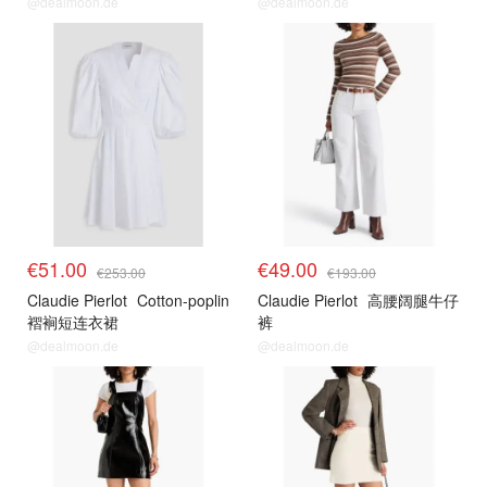
@dealmoon.de
@dealmoon.de
€51.00
€49.00
€253.00
€193.00
Claudie Pierlot
Cotton-poplin
Claudie Pierlot
高腰阔腿牛仔
褶裥短连衣裙
裤
@dealmoon.de
@dealmoon.de