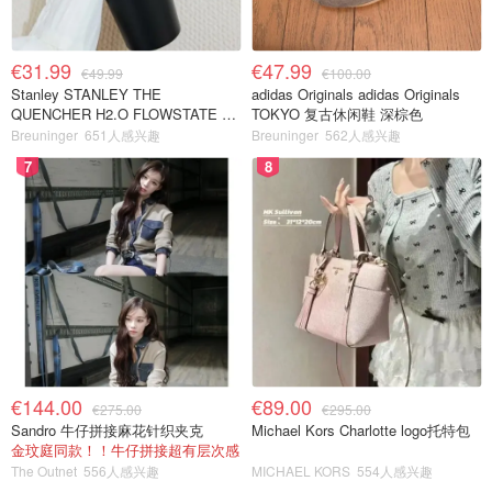
€31.99
€47.99
€49.99
€100.00
Stanley STANLEY THE
adidas Originals adidas Originals
QUENCHER H2.O FLOWSTATE 保
TOKYO 复古休闲鞋 深棕色
温杯 1.18L 黑色
Breuninger
651人感兴趣
Breuninger
562人感兴趣
7
8
€144.00
€89.00
€275.00
€295.00
Sandro 牛仔拼接麻花针织夹克
Michael Kors Charlotte logo托特包
金玟庭同款！！牛仔拼接超有层次感
The Outnet
556人感兴趣
MICHAEL KORS
554人感兴趣