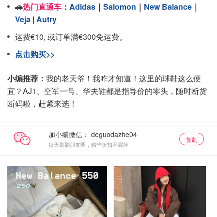
🚗
热门直通车
：
Adidas
｜
Salomon
｜
New Balance
｜
Veja
|
Autry
运费€10, 或订单满€300免运费。
点击购买>>
小编推荐：
我的老天爷！我咋才知道！这里的球鞋这么便
宜？AJ1、空军一号、华夫鞋都是指导价的零头，随时断货
断码啦，赶紧来选！
加小编微信：
复制
每天刷刷朋友圈，精华折扣不漏掉