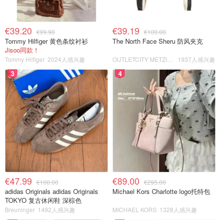
€39.20
€39.19
€99.90
€100.00
Tommy Hilfiger 黄色条纹衬衫
The North Face Sheru 防风夹克
Jisoo同款！
Tommy Hilfiger
2024人感兴趣
OUTLETCITY METZINGEN
1937人感兴趣
3
4
€47.99
€89.00
€100.00
€295.00
adidas Originals adidas Originals
Michael Kors Charlotte logo托特包
TOKYO 复古休闲鞋 深棕色
Breuninger
1492人感兴趣
MICHAEL KORS
1328人感兴趣