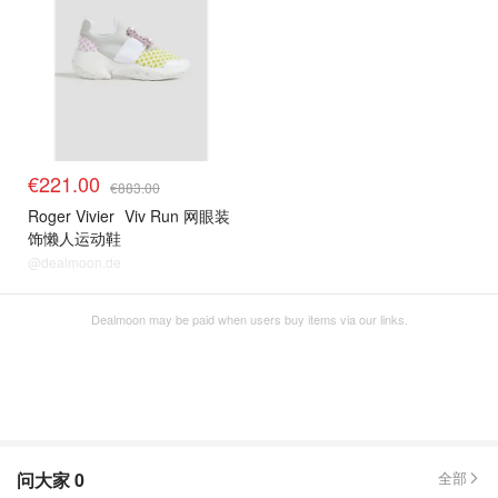
€221.00
€883.00
Roger Vivier
Viv Run 网眼装
饰懒人运动鞋
@dealmoon.de
Dealmoon may be paid when users buy items via our links.
问大家
0
全部