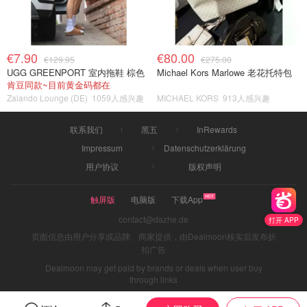
€7.90
€80.00
€129.95
€275.00
UGG GREENPORT 室内拖鞋 棕色
Michael Kors Marlowe 老花托特包
肯豆同款~目前黄金码都在
Zalando Lounge (DE)
1059人感兴趣
MICHAEL KORS
913人感兴趣
联系我们
黑五
InRewards
Impressum
Datenschutzerklärung
用户协议
版权声明
触屏版
电脑版
下载App
contact@dazhe.de
打开 APP
页面信息由用户分享或品牌、商家提供，由Dealmoon核实后发布折
扣广告
Dealmoon may get paid by brands or deals when user buy
through links