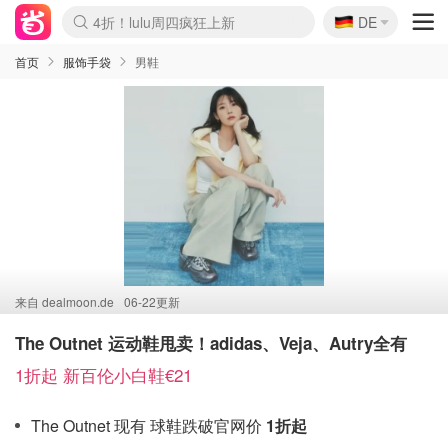
🇩🇪
4折！lulu周四疯狂上新
DE
Boticinal 夏促开抢！
还没结束！&OtherStories大促
Joybuy变相75折 随时失效
速领！Stanley独家85折
疑似霸哥！Camper额外叠85折
Zalando 奥莱闪促！每日更新
Moncler反季囤！5折起+叠9折
Coach Brooklyn仅€192
首页
服饰手袋
男鞋
来自
dealmoon.de
06-22更新
The Outnet 运动鞋甩卖！adidas、Veja、Autry全有
1折起 新百伦小白鞋€21
The Outnet 现有 球鞋跌破官网价
1折起