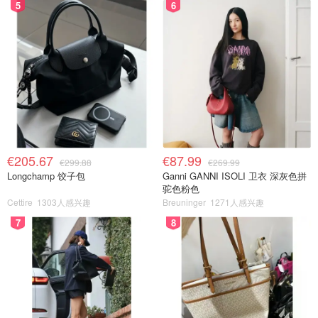
5
6
€205.67
€87.99
€299.88
€269.99
Longchamp 饺子包
Ganni GANNI ISOLI 卫衣 深灰色拼
驼色粉色
Cettire
1303人感兴趣
Breuninger
1271人感兴趣
7
8