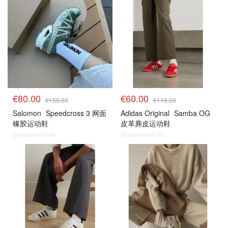
€80.00
€60.00
€159.00
€119.00
Salomon
Speedcross 3 网面
Adidas Original
Samba OG
橡胶运动鞋
皮革麂皮运动鞋
@dealmoon.de
@dealmoon.de