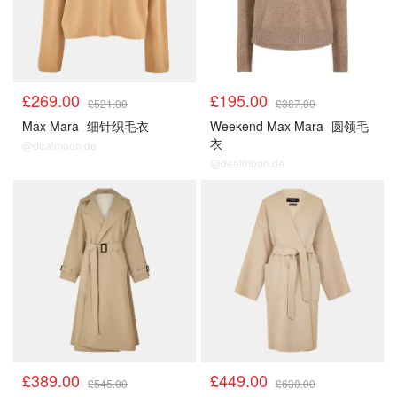
£269.00
£195.00
£521.00
£387.00
Max Mara
细针织毛衣
Weekend Max Mara
圆领毛
衣
@dealmoon.de
@dealmoon.de
£389.00
£449.00
£545.00
£630.00