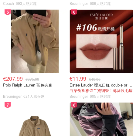
Coach
693人感兴趣
Breuninger
689人感兴趣
5
6
€207.99
€11.99
€375.00
€46.00
Polo Ralph Lauren 驼色夹克
Estee Lauder 哑光口红 double or nothing色号
白菜价捡雅诗兰黛细管！薄涂没毛病
Breuninger
621人感兴趣
Breuninger
605人感兴趣
7
8