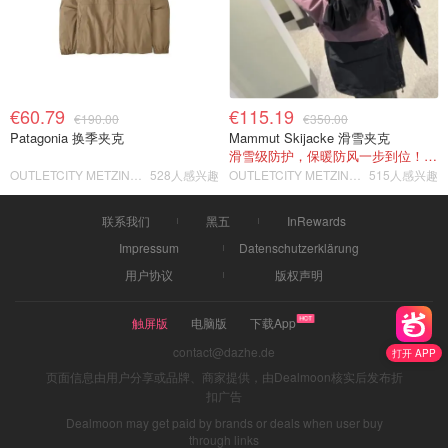
€60.79
€115.19
€190.00
€350.00
Patagonia 换季夹克
Mammut Skijacke 滑雪夹克
滑雪级防护，保暖防风一步到位！仅剩s！
OUTLETCITY METZINGEN
528人感兴趣
OUTLETCITY METZINGEN
515人感兴趣
联系我们
黑五
InRewards
Impressum
Datenschutzerklärung
用户协议
版权声明
触屏版
电脑版
下载App
contact@dazhe.de
打开 APP
页面信息由用户分享或品牌、商家提供，由Dealmoon核实后发布折
扣广告
Dealmoon may get paid by brands or deals when user buy
through links