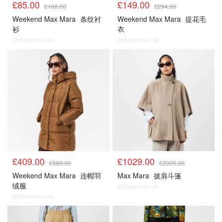
£85.00
£149.00
£168.00
£294.00
Weekend Max Mara
条纹衬
Weekend Max Mara
提花毛
衫
衣
@dealmoon.de
@dealmoon.de
£409.00
£1029.00
£580.00
£2005.00
Weekend Max Mara
连帽羽
Max Mara
披肩斗篷
绒服
@dealmoon.de
@dealmoon.de