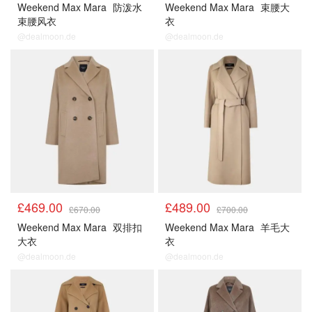
Weekend Max Mara
防泼水
Weekend Max Mara
束腰大
束腰风衣
衣
@dealmoon.de
@dealmoon.de
£469.00
£489.00
£670.00
£700.00
Weekend Max Mara
双排扣
Weekend Max Mara
羊毛大
大衣
衣
@dealmoon.de
@dealmoon.de