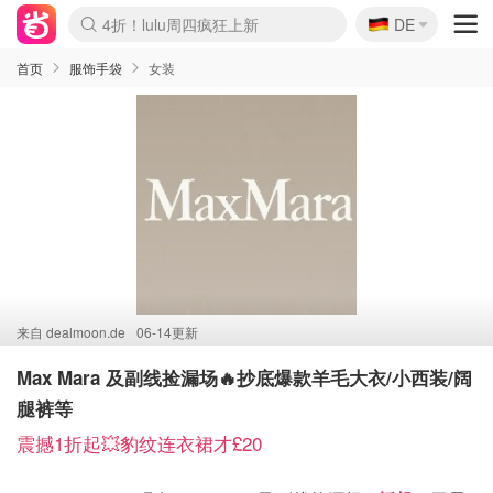
🇩🇪
4折！lulu周四疯狂上新
DE
Boticinal 夏促开抢！
还没结束！&OtherStories大促
Joybuy变相75折 随时失效
速领！Stanley独家85折
疑似霸哥！Camper额外叠85折
Zalando 奥莱闪促！每日更新
Moncler反季囤！5折起+叠9折
Coach Brooklyn仅€192
首页
服饰手袋
女装
来自
dealmoon.de
06-14更新
Max Mara 及副线捡漏场🔥抄底爆款羊毛大衣/小西装/阔
腿裤等
震撼1折起💥豹纹连衣裙才£20