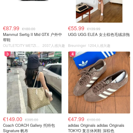
€87.99
€55.99
€180.00
€139.99
Mammut Sertig II Mid GTX 户外中
UGG UGG ELEA 女士棕色毛绒凉拖
帮鞋
OUTLETCITY METZINGEN
2037人感兴趣
Breuninger
1204人感兴趣
3
4
€149.00
€47.99
€395.00
€100.00
Coach COACH Gallery 托特包
adidas Originals adidas Originals
Signature 帆布
TOKYO 复古休闲鞋 深棕色