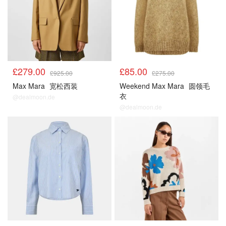
£279.00
£85.00
£925.00
£275.00
Max Mara
宽松西装
Weekend Max Mara
圆领毛
衣
@dealmoon.de
@dealmoon.de