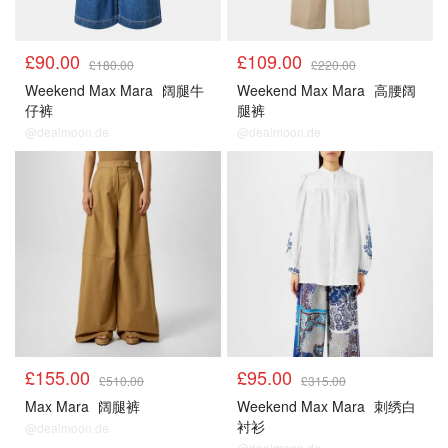
£90.00
£109.00
£180.00
£220.00
Weekend Max Mara
阔腿牛
Weekend Max Mara
高腰阔
仔裤
腿裤
@dealmoon.de
@dealmoon.de
£155.00
£95.00
£510.00
£315.00
Max Mara
阔腿裤
Weekend Max Mara
刺绣白
衬衫
@dealmoon.de
@dealmoon.de