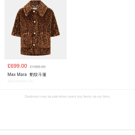
£699.00
£1385.00
Max Mara
豹纹斗篷
@dealmoon.de
Dealmoon may be paid when users buy items via our links.