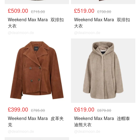
£509.00
£519.00
£715.00
£730.00
Weekend Max Mara
双排扣
Weekend Max Mara
双排扣
大衣
大衣
@dealmoon.de
@dealmoon.de
£399.00
£619.00
£795.00
£879.00
Weekend Max Mara
皮革夹
Weekend Max Mara
连帽泰
克
迪熊大衣
@dealmoon.de
@dealmoon.de