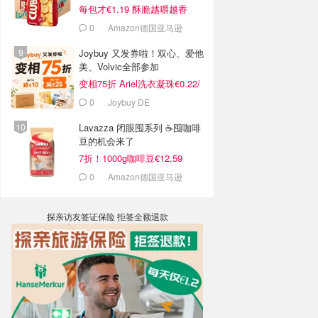
每包才€1.19 酥脆越嚼越香
0
Amazon德国亚马逊
Joybuy 又发券啦！双心、爱他
美、Volvic全部参加
变相75折 Ariel洗衣凝珠€0.22/
颗
0
Joybuy DE
Lavazza 闭眼囤系列 ☕囤咖啡
豆的机会来了
7折！1000g咖啡豆€12.59
0
Amazon德国亚马逊
探亲访友签证保险 拒签全额退款