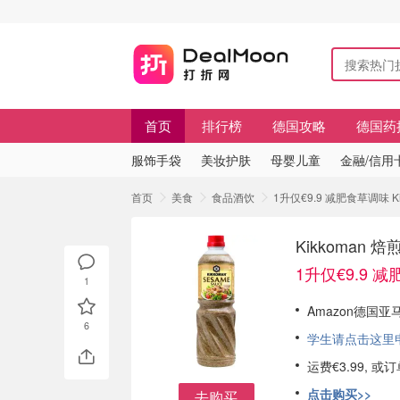
首页
排行榜
德国攻略
德国药
服饰手袋
美妆护肤
母婴儿童
金融/信用
首页
美食
食品酒饮
1升仅€9.9 减肥食草调味
Kikkoma
1升仅€9.9 
1
Amazon德国亚马
6
学生请点击这里申请
运费€3.99, 
点击购买>>
去购买