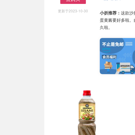
去购买
更新于2023-10-30
小折推荐：
这款沙
蛋黄酱要好多啦。
久啦。