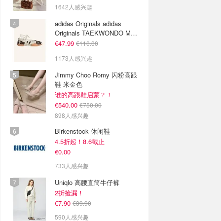
1642人感兴趣
adidas Originals adidas
Originals TAEKWONDO MEI
芭蕾鞋 棕色米色
€47.99
€110.00
1173人感兴趣
Jimmy Choo Romy 闪粉高跟
鞋 米金色
谁的高跟鞋启蒙？！
€540.00
€750.00
898人感兴趣
Birkenstock 休闲鞋
4.5折起！8.6截止
€0.00
733人感兴趣
Uniqlo 高腰直筒牛仔裤
2折捡漏！
€7.90
€39.90
590人感兴趣