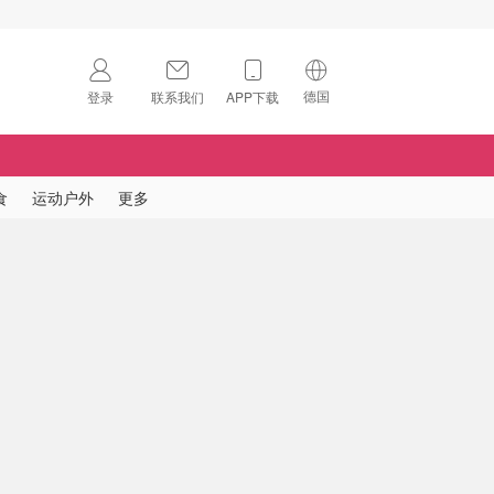
德国
登录
联系我们
APP下载
🇺🇸
美国
🇨🇳
中国
食
运动户外
更多
🇨🇦
加拿大
扫码下载 App
🇬🇧
英国
Download on the
App Store
🇩🇪
德国
Download the
Android App
🇫🇷
法国
🇮🇹
意大利
🇦🇺
澳洲