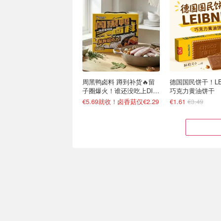
周黑鸭卤料 蹲到补货🔥留
德国国民饼干！LEI
子圈爆火！谁还没吃上DIY
巧克力黄油饼干
卤货
€5.69就收！卤香菇仅€2.29
€1.61
€3.49
Joybuy 又发券啦！双心、
无需飞小韩🇰🇷Jo
爱他美、Volvic全部参加
国美食大全 乐天Mil