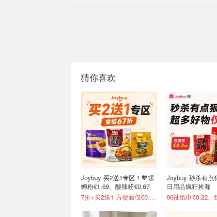
猜你喜欢
Joybuy 买2送1专区！🧡螺
Joybuy 秒杀有
蛳粉€1.69、酸辣粉€0.67
日用品疯狂捡漏
7折+买2送1 方便面仅€0.47/包