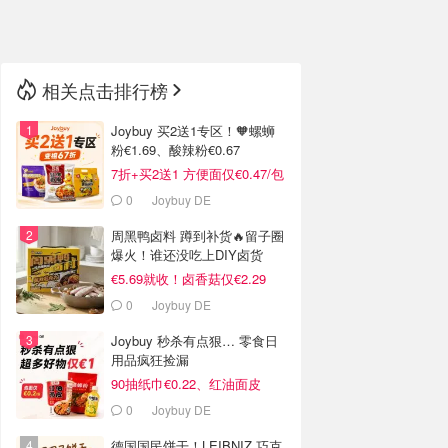
🇳🇿
新西兰
相关点击排行榜
Joybuy 买2送1专区！🧡螺蛳
粉€1.69、酸辣粉€0.67
7折+买2送1 方便面仅€0.47/包
0
Joybuy DE
周黑鸭卤料 蹲到补货🔥留子圈
爆火！谁还没吃上DIY卤货
€5.69就收！卤香菇仅€2.29
0
Joybuy DE
Joybuy 秒杀有点狠… 零食日
用品疯狂捡漏
90抽纸巾€0.22、红油面皮
€0.99
0
Joybuy DE
德国国民饼干！LEIBNIZ 巧克