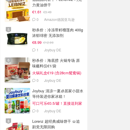
力黄油饼干
€1.61
€3.49
0
Amazon德国亚马逊
秒杀价：冷冻带籽榴莲肉 400g
浓郁绵密 无添加剂
€8.99
€12.99
1
Joybuy DE
秒杀价：海底捞 火锅专场 原
味蘸料仅€1/袋
火锅礼盒€19 (含28cm鸳鸯锅)
0
Joybuy DE
Joybuy 清凉一夏🧊居家小甜水
等待装进你家冰箱！
可口可乐€0.5/罐！直接送到家
门口
0
Joybuy DE
Lorenz 超经典咸味饼干 🥨追
剧党无限回购