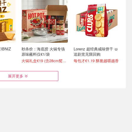
BNIZ
秒杀价：海底捞 火锅专场
Lorenz 超经典咸味饼干 🥨
原味蘸料仅€1/袋
追剧党无限回购
火锅礼盒€19 (含28cm鸳鸯锅)
每包才€1.19 酥脆越嚼越香
展开更多
ybuy 韩
白象红烧牛肉面整箱囤 冲
Jack Link's 德国版牛肉干
kis
泡即享热汤美味
蛋白质杠杠滴！