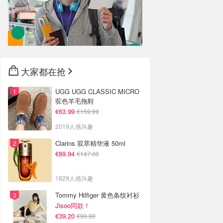
大家都在抢
UGG UGG CLASSIC MICRO
驼色羊毛拖鞋
€63.99
€159.99
2019人感兴趣
Clarins 双萃精华液 50ml
€89.94
€147.00
1829人感兴趣
Tommy Hilfiger 黄色条纹衬衫
Jisoo同款！
€39.20
€99.90