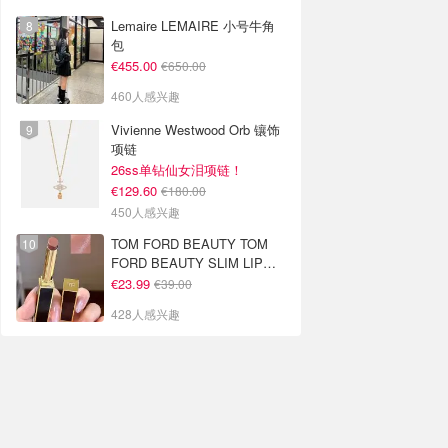
Lemaire LEMAIRE 小号牛角
包
€455.00
€650.00
460人感兴趣
Vivienne Westwood Orb 镶饰
项链
26ss单钻仙女泪项链！
€129.60
€180.00
450人感兴趣
TOM FORD BEAUTY TOM
FORD BEAUTY SLIM LIP
COLOR SHINE 口红 open
€23.99
€39.00
back色
428人感兴趣