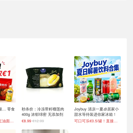
点狠… 零食
秒杀价：冷冻带籽榴莲肉
Joybuy 清凉一夏🧊居家小
400g 浓郁绵密 无添加剂
甜水等待装进你家冰箱！
90抽纸巾€0.22、红油面皮€0.99
€8.99
€12.99
可口可乐€0.5/罐！直接送到家门口