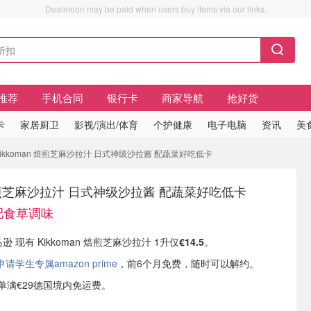
Dealmoon may be paid when users buy items via our links.
推荐
手机合同
银行卡
商家导航
抢好货
卡
家居厨卫
影视/演出/体育
个护健康
电子电脑
资讯
美
 Kikkoman 焙煎芝麻沙拉汁 日式神级沙拉酱 配蔬菜好吃低卡
n 焙煎芝麻沙拉汁 日式神级沙拉酱 配蔬菜好吃低卡
减肥食草调味
逊 现有 Kikkoman 焙煎芝麻沙拉汁 1升仅
€14.5
。
学生专属amazon prime
，前6个月免费，随时可以解约。
或订单满€29德国境内免运费。