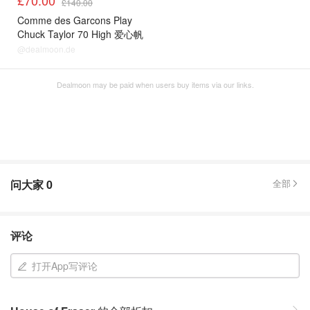
£140.00
Comme des Garcons Play
Chuck Taylor 70 High 爱心帆
布鞋
@dealmoon.de
Dealmoon may be paid when users buy items via our links.
问大家
0
全部
评论
打开App写评论