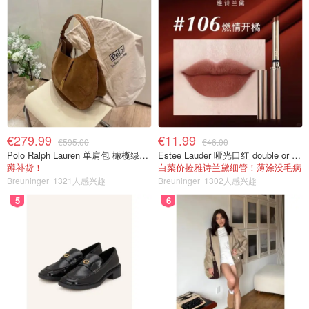
€279.99
€11.99
€595.00
€46.00
Polo Ralph Lauren 单肩包 橄榄绿金色
Estee Lauder 哑光口红 double or nothing色号
蹲补货！
白菜价捡雅诗兰黛细管！薄涂没毛病
Breuninger
1321人感兴趣
Breuninger
1302人感兴趣
5
6