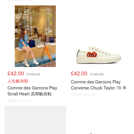
£42.00
£42.00
£140.00
£140.00
人生帆布鞋
Comme des Garcons Play
Comme des Garcons Play
Converse Chuck Taylor 70 半
Small Heart 高帮帆布鞋
露心帆布鞋
@dealmoon.de
@dealmoon.de