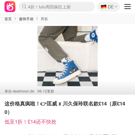
🇩🇪
4折！lulu周四疯狂上新
DE
Boticinal 夏促开抢！
还没结束！&OtherStories大促
Joybuy变相75折 随时失效
速领！Stanley独家85折
疑似霸哥！Camper额外叠85折
Zalando 奥莱闪促！每日更新
Moncler反季囤！5折起+叠9折
Coach Brooklyn仅€192
首页
服饰手袋
男装
来自
dealmoon.de
06-12更新
这价格真疯啦！👉匡威 x 川久保玲联名款£14（原£14
0）
低至1折！£14还不快抢