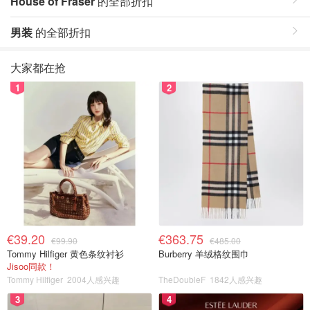
House of Fraser
的全部折扣
男装
的全部折扣
大家都在抢
1
2
€39.20
€363.75
€99.90
€485.00
Tommy Hilfiger 黄色条纹衬衫
Burberry 羊绒格纹围巾
Jisoo同款！
Tommy Hilfiger
2004人感兴趣
TheDoubleF
1842人感兴趣
3
4