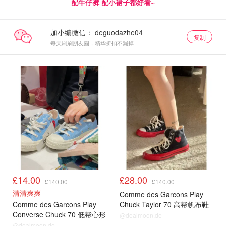
配牛仔裤 配小裙子都好看~
加小编微信：
复制
每天刷刷朋友圈，精华折扣不漏掉
£14.00
£28.00
£140.00
£140.00
清清爽爽
Comme des Garcons Play
Comme des Garcons Play
Chuck Taylor 70 高帮帆布鞋
Converse Chuck 70 低帮心形
心形图案
@dealmoon.de
帆布鞋
@dealmoon.de