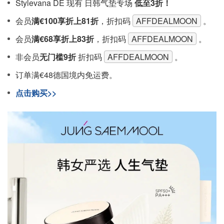
Stylevana DE 现有 日韩气垫专场
低至3折！
会员
满€100享折上81折
，折扣码
AFFDEALMOON
。
会员
满€68享折上83折
，折扣码
AFFDEALMOON
。
非会员
无门槛9折
折扣码
AFFDEALMOON
。
订单满€48德国境内免运费。
点击购买>>