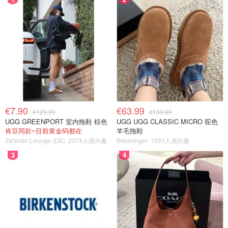
€7.90
€63.99
€129.95
€159.99
UGG GREENPORT 室内拖鞋 棕色
UGG UGG CLASSIC MICRO 驼色
肯豆同款~目前黄金码都在
羊毛拖鞋
Zalando Lounge (DE)
2074人感兴趣
Breuninger
1591人感兴趣
3
4