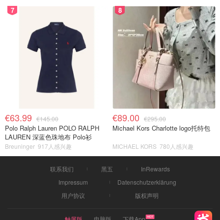
7
8
€63.99
€89.00
€145.00
€295.00
Polo Ralph Lauren POLO RALPH
Michael Kors Charlotte logo托特包
LAUREN 深蓝色珠地布 Polo衫
Breuninger
917人感兴趣
MICHAEL KORS
780人感兴趣
联系我们
黑五
InRewards
Impressum
Datenschutzerklärung
用户协议
版权声明
触屏版
电脑版
下载App