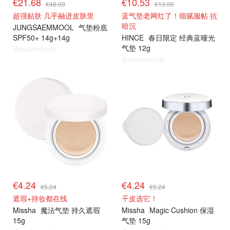
€21.68
€10.53
€48.00
€13.00
超强贴肤 几乎融进皮肤里
蓝气垫老网红了！细腻服帖 抗
暗沉
JUNGSAEMMOOL
气垫粉底
SPF50+ 14g+14g
HINCE
春日限定 经典蓝哑光
气垫 12g
@dealmoon.de
@dealmoon.de
€4.24
€4.24
€5.24
€5.24
遮瑕+持妆都在线
干皮选它！
Missha
魔法气垫 持久遮瑕
Missha
Magic Cushion 保湿
15g
气垫 15g