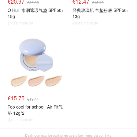
€20.97
€12.47
€36.99
€15.40
O Hui
水润遮瑕气垫 SPF50+
经典玻璃肌 气垫粉底 SPF50+
15g
13g
@dealmoon.de
@dealmoon.de
€15.75
€19.44
Too cool for school
Air Fit气
垫 12g*2
@dealmoon.de
Dealmoon may be paid when users buy items via our links.