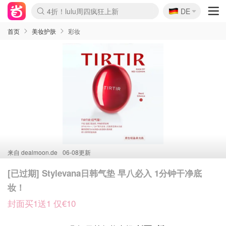
🇩🇪
4折！lulu周四疯狂上新
DE
Boticinal 夏促开抢！
还没结束！&OtherStories大促
Joybuy变相75折 随时失效
速领！Stanley独家85折
疑似霸哥！Camper额外叠85折
Zalando 奥莱闪促！每日更新
Moncler反季囤！5折起+叠9折
Coach Brooklyn仅€192
首页
美妆护肤
彩妆
来自
dealmoon.de
06-08更新
[已过期] Stylevana日韩气垫 早八必入 1分钟干净底
妆！
封面买1送1 仅€10