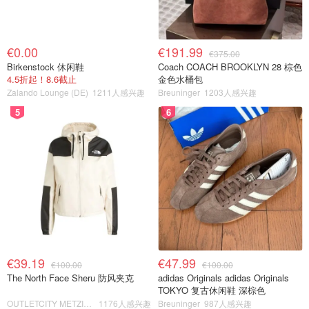
€0.00
€191.99
€375.00
Birkenstock 休闲鞋
Coach COACH BROOKLYN 28 棕色
4.5折起！8.6截止
金色水桶包
Zalando Lounge (DE)
1211人感兴趣
Breuninger
1203人感兴趣
5
6
€39.19
€47.99
€100.00
€100.00
The North Face Sheru 防风夹克
adidas Originals adidas Originals
TOKYO 复古休闲鞋 深棕色
OUTLETCITY METZINGEN
1176人感兴趣
Breuninger
987人感兴趣