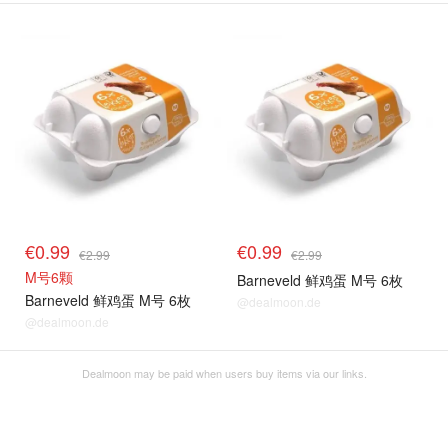
€0.99
€0.99
€2.99
€2.99
M号6颗
Barneveld 鲜鸡蛋 M号 6枚
Barneveld 鲜鸡蛋 M号 6枚
@dealmoon.de
@dealmoon.de
Dealmoon may be paid when users buy items via our links.