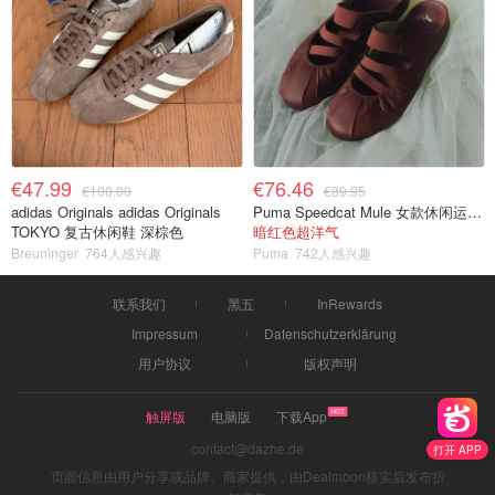
€47.99
€76.46
€100.00
€89.95
adidas Originals adidas Originals
Puma Speedcat Mule 女款休闲运动鞋
TOKYO 复古休闲鞋 深棕色
暗红色超洋气
Breuninger
764人感兴趣
Puma
742人感兴趣
联系我们
黑五
InRewards
Impressum
Datenschutzerklärung
用户协议
版权声明
触屏版
电脑版
下载App
contact@dazhe.de
打开 APP
页面信息由用户分享或品牌、商家提供，由Dealmoon核实后发布折