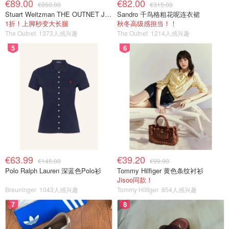
€89.00
€82.00
€850.00
€315.00
Stuart Weitzman THE OUTNET Jocey 弹力绒面过膝靴
Sandro 千鸟格粗花呢连衣裙
1折！上脚秒变大长腿
秋冬高级感担当！！
The Outnet
1373人感兴趣
The Outnet
1214人感兴趣
5
6
€63.99
€39.20
€145.00
€99.90
Polo Ralph Lauren 深蓝色Polo衫
Tommy Hilfiger 黄色条纹衬衫
Jisoo同款！
Breuninger
1043人感兴趣
Tommy Hilfiger
854人感兴趣
7
8