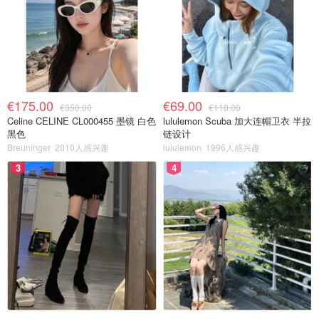
€175.00
€69.00
€350.00
€118.00
Celine CELINE CL000455 墨镜 白色
lululemon Scuba 加大连帽卫衣 半拉
黑色
链设计
Breuninger
2010人感兴趣
lululemon
1996人感兴趣
3
4