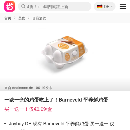
🇩🇪
4折！lulu周四疯狂上新
DE
Boticinal 夏促开抢！
还没结束！&OtherStories大促
Joybuy变相75折 随时失效
速领！Stanley独家85折
疑似霸哥！Camper额外叠85折
Zalando 奥莱闪促！每日更新
Moncler反季囤！5折起+叠9折
Coach Brooklyn仅€192
首页
美食
食品酒饮
来自
dealmoon.de
06-19发布
一欧一盒的鸡蛋吃上了！Barneveld 平养鲜鸡蛋
买一送一！仅€0.99/盒
Joybuy DE 现有 Barneveld 平养鲜鸡蛋 买一送一 仅