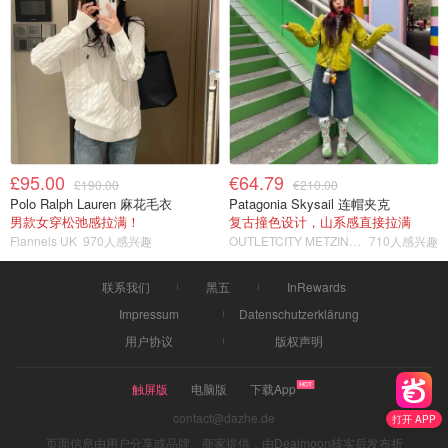
£95.00
€64.79
£190.00
€210.00
Polo Ralph Lauren 麻花毛衣
Patagonia Skysail 连帽夹克
男款女穿松弛感拉满！
复古撞色设计，山系感直接拉满
Flannels UK
970人感兴趣
OUTLETCITY METZINGEN
710人感兴趣
联系我们
黑五
InRewards
Impressum
Datenschutzerklärung
用户协议
版权声明
触屏版
电脑版
下载App
contact@dazhe.de
打开 APP
页面信息由用户分享或品牌、商家提供，由Dealmoon核实后发布折