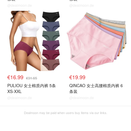
@dealmoon.de
@dealmoon.de
€16.99
€19.99
€31.65
PULIOU 女士棉质内裤 5条
QINCAO 女士高腰棉质内裤 6
XS-XXL
条装
@dealmoon.de
@dealmoon.de
Dealmoon may be paid when users buy items via our links.