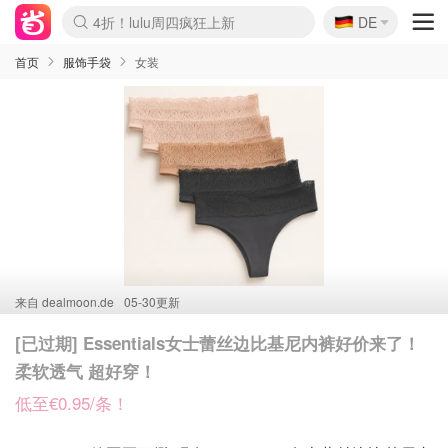
🇩🇪
4折！lulu周四疯狂上新
DE
Boticinal 夏促开抢！
还没结束！&OtherStories大促
Joybuy变相75折 随时失效
速领！Stanley独家85折
疑似霸哥！Camper额外叠85折
Zalando 奥莱闪促！每日更新
Moncler反季囤！5折起+叠9折
Coach Brooklyn仅€192
首页
服饰手袋
女装
来自
dealmoon.de
05-30更新
[已过期] Essentials女士蕾丝边比基尼内裤好价来了！
柔软透气 超好穿！
低至€0.95/条！