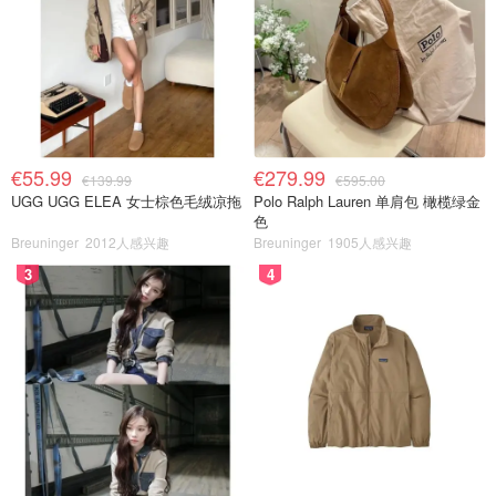
€55.99
€279.99
€139.99
€595.00
UGG UGG ELEA 女士棕色毛绒凉拖
Polo Ralph Lauren 单肩包 橄榄绿金
色
Breuninger
2012人感兴趣
Breuninger
1905人感兴趣
3
4