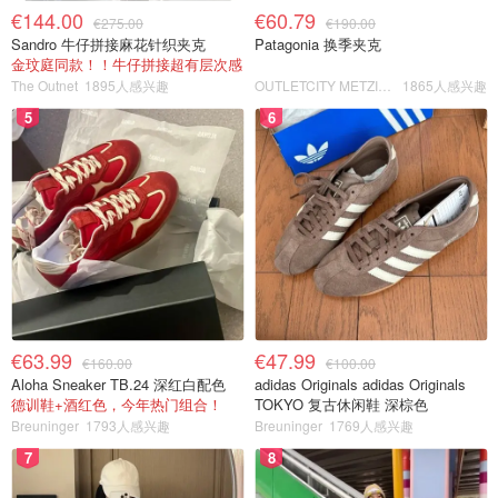
€144.00
€60.79
€275.00
€190.00
Sandro 牛仔拼接麻花针织夹克
Patagonia 换季夹克
金玟庭同款！！牛仔拼接超有层次感
The Outnet
1895人感兴趣
OUTLETCITY METZINGEN
1865人感兴趣
5
6
€63.99
€47.99
€160.00
€100.00
Aloha Sneaker TB.24 深红白配色
adidas Originals adidas Originals
德训鞋+酒红色，今年热门组合！
TOKYO 复古休闲鞋 深棕色
Breuninger
1793人感兴趣
Breuninger
1769人感兴趣
7
8