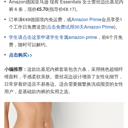
Amazon德国亚马逊 现有 Essentials 女士蕾丝边比基尼内
裤 6 条，现价
€5.70
(指导价€8.17)。
订单满€49德国境内免运费，或
Amazon Prime
会员享受1
个工作日免费送货(
点击免费试用30天Amazon Prime
)。
学生请点击这里申请学生专属amazon prime
，前6个月免
费，随时可以解约。
点击购买>>
小编推荐：
这款比基尼内裤套装包含六条，采用桃色超细纤
维面料，手感柔软亲肤。蕾丝花边设计增添了女性化细节，
日常穿着舒适且不易卷边。适合需要频繁换洗或囤货的女性
用户，是基础款内裤的实用之选。