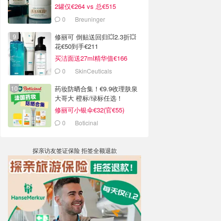
2罐仅€264 vs 总€515
0
Breuninger
修丽可 倒贴送回归💥2.3折💥
花€50到手€211
买洁面送27ml精华值€166
0
SkinCeuticals
药妆防晒合集！€9.9收理肤泉
大哥大 橙标/绿标任选！
修丽可小银伞€32(官€55)
0
Boticinal
探亲访友签证保险 拒签全额退款