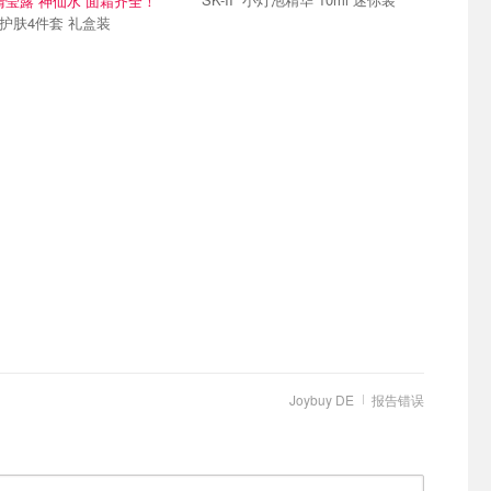
洁面 清莹露 神仙水 面霜齐全！
SK-II 护肤4件套 礼盒装
Joybuy DE
报告错误