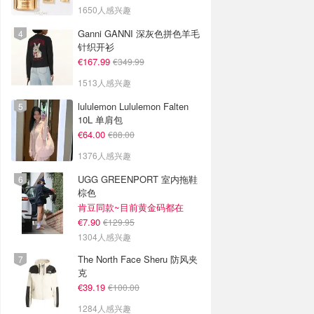
1650人感兴趣
Ganni GANNI 深灰色拼色羊毛
针织开衫
€167.99
€349.99
1513人感兴趣
lululemon Lululemon Falten
10L 单肩包
€64.00
€88.00
1376人感兴趣
UGG GREENPORT 室内拖鞋
棕色
肯豆同款~目前黄金码都在
€7.90
€129.95
1304人感兴趣
The North Face Sheru 防风夹
克
€39.19
€100.00
1284人感兴趣