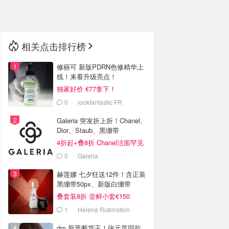
🇳🇿
新西兰
相关点击排行榜
修丽可 新版PDRN色修精华上
线！来看升级亮点！
独家好价 €77拿下！
0
lookfantastic FR
Galeria 突发折上折！Chanel、
Dior、Staub、黑绷带
4折起+叠8折 Chanel洁面罕见
€43
0
Galeria
赫莲娜 七夕狂送12件！含正装
黑绷带50px、新版白绷带
叠套装8折 尝鲜小套€150
1
Helena Rubinstein
dm 新晋断货王！张元英同款