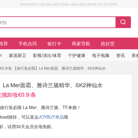
Dealmoon may be paid when users buy items via our links.
推荐
手机合同
银行卡
商家导航
抢好货
卡
家居厨卫
影视/演出/体育
个护健康
电子电脑
资讯
美
妆€0.9/条 【旅行装必囤】La Mer面霜、雅诗兰黛精华、SK2神仙水
La Mer面霜、雅诗兰黛精华、SK2神仙水
次抛卸妆€0.9/条
现有 旅行装必囤 La Mer、雅诗兰黛、TF来挑！
load跳转，可以直达
JOYBUY单品
哦
邮，试用30天会员全场免邮。