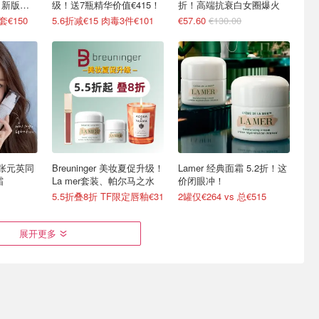
、新版白
级！送7瓶精华价值€415！
折！高端抗衰白女圈爆火
€150
5.6折减€15 肉毒3件€101
€57.60
€130.00
！张元英同
Breuninger 美妆夏促升级！
Lamer 经典面霜 5.2折！这
霜
La mer套装、帕尔马之水
价闭眼冲！
5.5折叠8折 TF限定唇釉€31
2罐仅€264 vs 总€515
展开更多