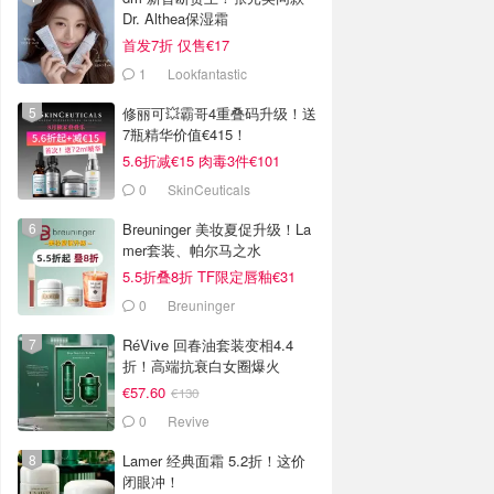
Dr. Althea保湿霜
首发7折 仅售€17
1
Lookfantastic
修丽可💥霸哥4重叠码升级！送
7瓶精华价值€415！
5.6折减€15 肉毒3件€101
0
SkinCeuticals
Breuninger 美妆夏促升级！La
mer套装、帕尔马之水
5.5折叠8折 TF限定唇釉€31
0
Breuninger
RéVive 回春油套装变相4.4
折！高端抗衰白女圈爆火
€57.60
€130
0
Revive
Lamer 经典面霜 5.2折！这价
闭眼冲！