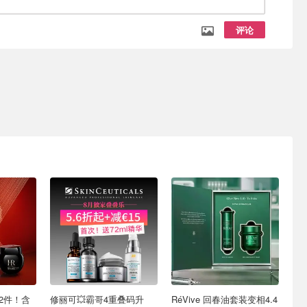
评论
2件！含
修丽可💥霸哥4重叠码升
RéVive 回春油套装变相4.4