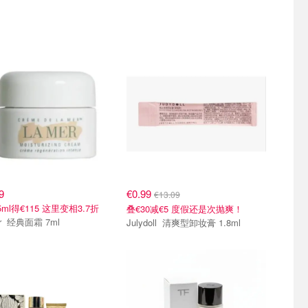
9
€0.99
€13.09
ml得€115 这里变相3.7折
叠€30减€5 度假还是次抛爽！
La Mer 经典面霜 7ml
Julydoll 清爽型卸妆膏 1.8ml