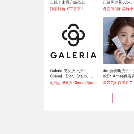
上线！来看升级亮点！
正装黑绷带50px
绷带
独家好价 €77拿下！
叠套装8折 尝鲜小套
Galeria 突发折上折！
dm 新晋断货王
Chanel、Dior、Staub、黑
款Dr. Althea保湿
绷带
4折起+叠8折 Chanel洁面罕见€43
首发7折 仅售€17