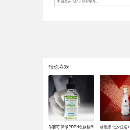
猜你喜欢
修丽可 新版PDRN色修精华
赫莲娜 七夕狂送1