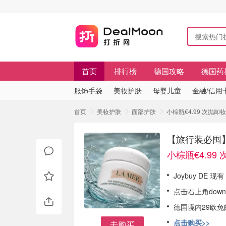
首页
排行榜
德国攻略
德国药
服饰手袋
美妆护肤
母婴儿童
金融/信用
首页
美妆护肤
面部护肤
小棕瓶€4.99 次抛卸
【旅行装必囤】
小棕瓶€4.99 
Joybuy DE 
点击右上角down
德国境内29欧免
点击购买>>
去购买