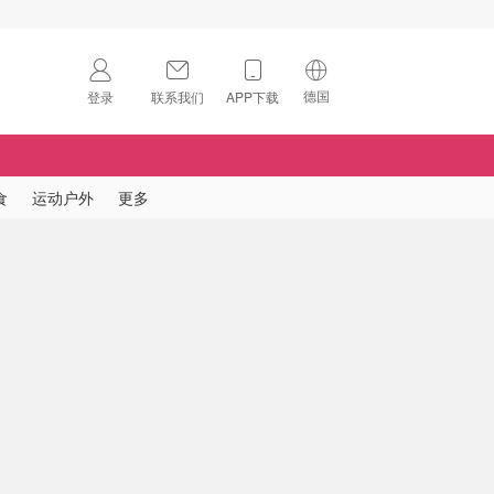
德国
登录
联系我们
APP下载
🇺🇸
美国
🇨🇳
中国
食
运动户外
更多
🇨🇦
加拿大
扫码下载 App
🇬🇧
英国
Download on the
App Store
🇩🇪
德国
Download the
Android App
🇫🇷
法国
🇮🇹
意大利
🇦🇺
澳洲