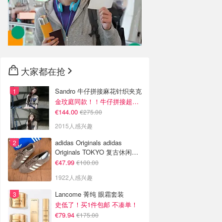
大家都在抢
Sandro 牛仔拼接麻花针织夹克
金玟庭同款！！牛仔拼接超有层次感
€144.00
€275.00
2015人感兴趣
adidas Originals adidas
Originals TOKYO 复古休闲鞋
深棕色
€47.99
€100.00
1922人感兴趣
Lancome 菁纯 眼霜套装
史低了！买1件包邮 不凑单！
€79.94
€175.00