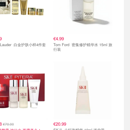
9
€4.99
Estee Lauder 白金护肤小样4件套
Tom Ford 密集修护精华水 15ml 旅
行装
18
€20.99
€70.00
SK-II 小灯泡精华 10ml 迷你装