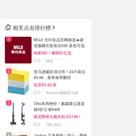
🇳🇿
新西兰
相关点击排行榜
MUJI 无印良品官网精选🔥家
居服睡衣套装仅€35 多色可选
独家8折！畅销区任选
0
Muji
亚马逊爆款清洁布！24片装仅
€9.99，家务效率翻倍
低至€0.42/条
0
Amazon德国亚马逊
Otto本周神价！戴森吸尘器直
接5折立省€400
索尼降噪头戴耳机仅€199！
0
Otto (DE)
Joybuy 又发券啦！双心、爱他