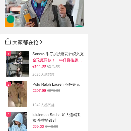
大家都在抢
Sandro 牛仔拼接麻花针织夹克
金玟庭同款！！牛仔拼接超有层次感
€144.00
€275.00
2026人感兴趣
Polo Ralph Lauren 驼色夹克
€207.99
€375.00
1242人感兴趣
lululemon Scuba 加大连帽卫
衣 半拉链设计
€69.00
€118.00