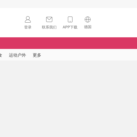
德国
登录
联系我们
APP下载
🇺🇸
美国
🇨🇳
中国
食
运动户外
更多
🇨🇦
加拿大
扫码下载 App
🇬🇧
英国
Download on the
App Store
🇩🇪
德国
Download the
Android App
🇫🇷
法国
🇮🇹
意大利
🇦🇺
澳洲