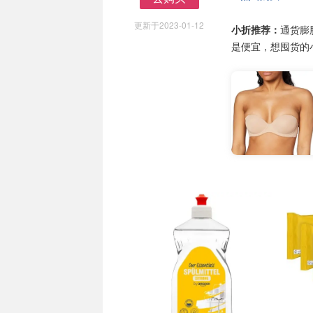
去购买
更新于2023-01-12
小折推荐：
通货膨
是便宜，想囤货的