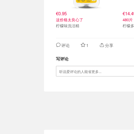
€0.95
€14.4
这价格太良心了
480片
柠檬味洗洁精
柠檬
评论
1
分享
写评论