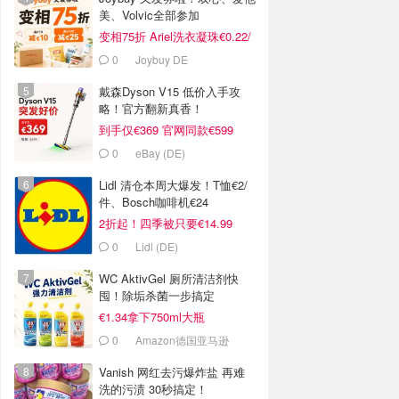
美、Volvic全部参加
变相75折 Ariel洗衣凝珠€0.22/
颗
0
Joybuy DE
戴森Dyson V15 低价入手攻
略！官方翻新真香！
到手仅€369 官网同款€599
0
eBay (DE)
Lidl 清仓本周大爆发！T恤€2/
件、Bosch咖啡机€24
2折起！四季被只要€14.99
0
Lidl (DE)
WC AktivGel 厕所清洁剂快
囤！除垢杀菌一步搞定
€1.34拿下750ml大瓶
0
Amazon德国亚马逊
Vanish 网红去污爆炸盐 再难
洗的污渍 30秒搞定！