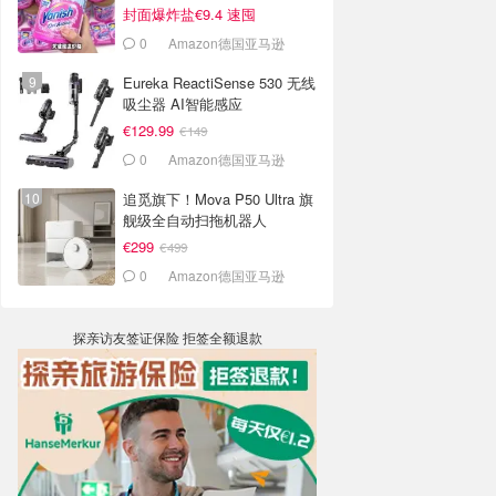
封面爆炸盐€9.4 速囤
0
Amazon德国亚马逊
Eureka ReactiSense 530 无线
吸尘器 AI智能感应
€129.99
€149
0
Amazon德国亚马逊
追觅旗下！Mova P50 Ultra 旗
舰级全自动扫拖机器人
€299
€499
0
Amazon德国亚马逊
探亲访友签证保险 拒签全额退款