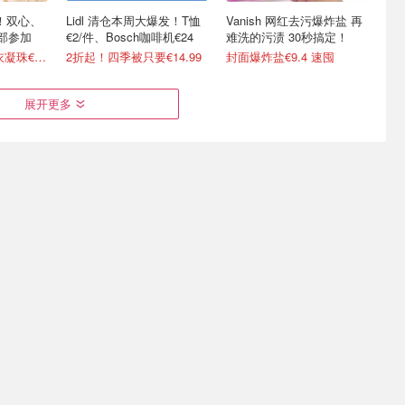
啦！双心、
Lidl 清仓本周大爆发！T恤
Vanish 网红去污爆炸盐 再
全部参加
€2/件、Bosch咖啡机€24
难洗的污渍 30秒搞定！
变相75折 Ariel洗衣凝珠€0.22/颗
2折起！四季被只要€14.99
封面爆炸盐€9.4 速囤
展开更多
E L10s
Amazon Prime Day 史低价
Swiffer 地板湿巾补充装120
机器人 免
专场 大疆Pocket 3 仅€303
片干巾+3片湿巾
每日更新！AirPods 4跌至€97
€13.99
€19.99