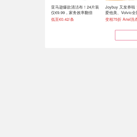
亚马逊爆款清洁布！24片装
Joybuy 又发券
仅€9.99，家务效率翻倍
爱他美、Volvic
低至€0.42/条
Eureka ReactiSense 530
懒人狂喜！DREAM
无线吸尘器 AI智能感应
Ultra 第3代扫拖
维护
€129.99
€149.00
€379.00
€499.00