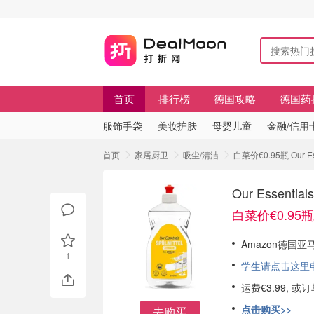
首页
排行榜
德国攻略
德国药
服饰手袋
美妆护肤
母婴儿童
金融/信用
首页
家居厨卫
吸尘/清洁
白菜价€0.95瓶 Our
Our Essen
白菜价€0.95瓶
Amazon德国亚马逊
1
学生请点击这里申请
运费€3.99, 
点击购买>>
去购买