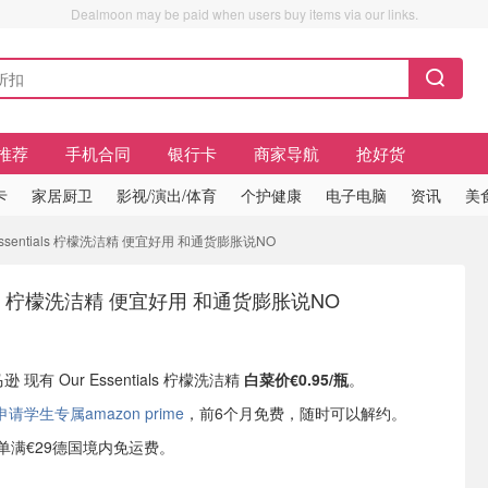
Dealmoon may be paid when users buy items via our links.
推荐
手机合同
银行卡
商家导航
抢好货
卡
家居厨卫
影视/演出/体育
个护健康
电子电脑
资讯
美
 Essentials 柠檬洗洁精 便宜好用 和通货膨胀说NO
tials 柠檬洗洁精 便宜好用 和通货膨胀说NO
 现有 Our Essentials 柠檬洗洁精
白菜价€0.95/瓶
。
学生专属amazon prime
，前6个月免费，随时可以解约。
或订单满€29德国境内免运费。