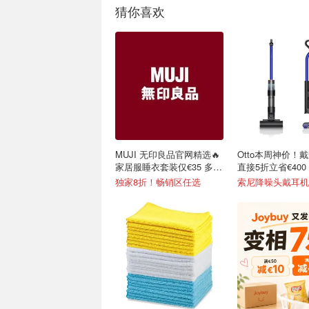
猜你喜欢
MUJI 无印良品官网精选🔥
Otto本周神价！
家居服睡衣套装仅€35 多色
直接5折立省€400
可选
独家8折！畅销区任选