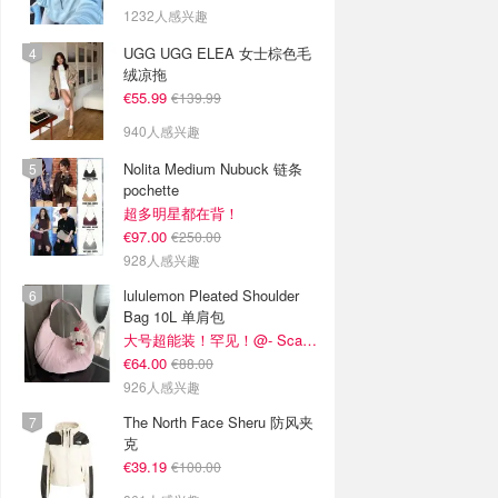
1232人感兴趣
UGG UGG ELEA 女士棕色毛
绒凉拖
€55.99
€139.99
940人感兴趣
Nolita Medium Nubuck 链条
pochette
超多明星都在背！
€97.00
€250.00
928人感兴趣
lululemon Pleated Shoulder
Bag 10L 单肩包
大号超能装！罕见！@- Scarlett
€64.00
€88.00
926人感兴趣
The North Face Sheru 防风夹
克
€39.19
€100.00