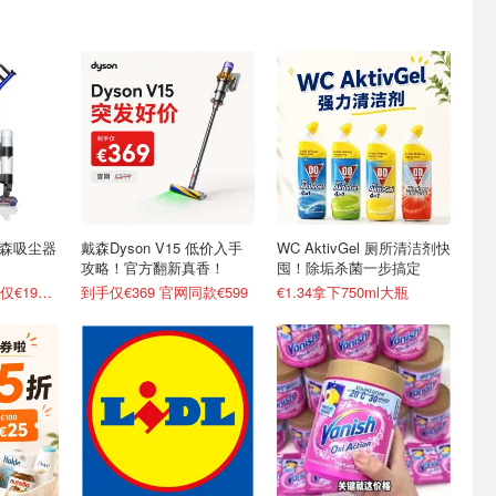
戴森吸尘器
戴森Dyson V15 低价入手
WC AktivGel 厕所清洁剂快
攻略！官方翻新真香！
囤！除垢杀菌一步搞定
索尼降噪头戴耳机仅€199！
到手仅€369 官网同款€599
€1.34拿下750ml大瓶