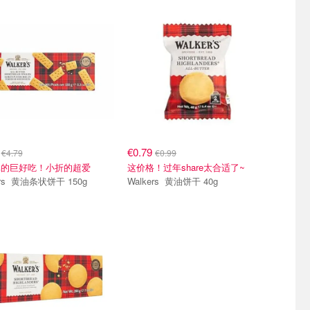
9
€0.79
€4.79
€0.99
真的巨好吃！小折的超爱
这价格！过年share太合适了~
Walkers 黄油条状饼干 150g
Walkers 黄油饼干 40g