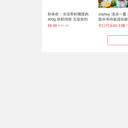
秒杀价：冷冻带籽榴莲肉
Joybuy 清凉一夏
400g 浓郁绵密 无添加剂
甜水等待装进你家
€8.99
€12.99
秒杀价：海底捞 火锅专场
Joybuy 又发券
原味蘸料仅€1/袋
爱他美、Volvic
火锅礼盒€19 (含28cm鸳鸯锅)