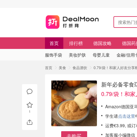
首页
排行榜
德国攻略
德国药
服饰手袋
美妆护肤
母婴儿童
金融/信用
首页
美食
食品酒饮
0.79/袋！和家人好友分享刚
新年必备零食💥
0.79/袋！
Amazon德国亚马
1
学生请
点击这里
运费€3.99, 
加客服小编微信
去购买