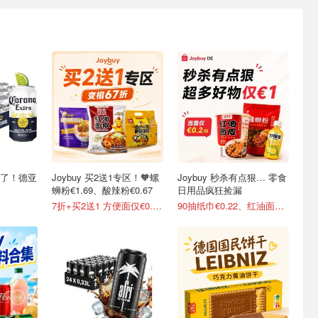
稳了！德亚
Joybuy 买2送1专区！🧡螺
Joybuy 秒杀有点狠… 零食
蛳粉€1.69、酸辣粉€0.67
日用品疯狂捡漏
7折+买2送1 方便面仅€0.47/包
90抽纸巾€0.22、红油面皮€0.99