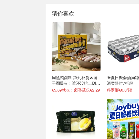
猜你喜欢
周黑鸭卤料 蹲到补货🔥留
🍻夏日聚会酒局
子圈爆火！谁还没吃上DIY
酒类限时7折起
卤货
€5.69就收！卤香菇仅€2.29
科罗娜€0.8/罐