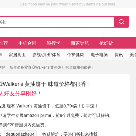
Dealmoon may be paid when users buy items via our links.
推荐
手机合同
银行卡
商家导航
抢好货
卡
家居厨卫
影视/演出/体育
个护健康
电子电脑
资讯
美
好！ 新年必备零食💥Walker's 黄油饼干 味道价格都很香！
Walker's 黄油饼干 味道价格都很香！
和家人好友分享刚好！
逊 现有 Walker's 黄油饼干，低至0.79/袋！拼手速！
申请学生专属amazon prime，前6个月免费，随时可以解约。
或订单满€29德国境内免运费。
：
deguodazhe04
，答疑解难，要热门折扣来找我