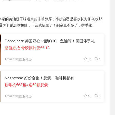
ker's家的黄油饼干味道真的非常醇厚，小折自己是喜欢长方形条状那
通饼干更加厚和酥，一会就炫完了！剩余量不多了，拼手速！
Doppelherz 德国双心 辅酶Q10、鱼油等！回国伴手礼
超值必抢 骨胶原片仅€6.13
50
1
Amazon德国亚马逊
Nespresso 好价合集！胶囊、咖啡机都有
咖啡机€63起+送50颗胶囊
15
3
Amazon德国亚马逊