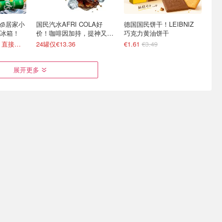
 🧊居家小
国民汽水AFRI COLA好
德国国民饼干！LEIBNIZ
冰箱！
价！咖啡因加持，提神又爽
巧克力黄油饼干
口！
可口可乐€0.5/罐！直接送家门口
24罐仅€13.36
€1.61
€3.49
展开更多
啦！双心、
无需飞小韩🇰🇷Joybuy 韩
白象红烧牛肉面整箱囤 冲
全部参加
国美食大全 乐天Milkis
泡即享热汤美味
€0.99/罐
变相75折 Ariel洗衣凝珠€0.22/颗
部分买3免1！农心炸酱面€0.95/包
立打 3.3 折！还能叠加买6免2