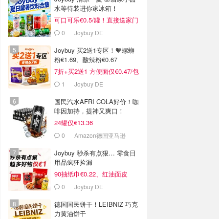
水等待装进你家冰箱！
可口可乐€0.5/罐！直接送家门
口
0
Joybuy DE
Joybuy 买2送1专区！🧡螺蛳
粉€1.69、酸辣粉€0.67
7折+买2送1 方便面仅€0.47/包
1
Joybuy DE
国民汽水AFRI COLA好价！咖
啡因加持，提神又爽口！
24罐仅€13.36
0
Amazon德国亚马逊
Joybuy 秒杀有点狠… 零食日
用品疯狂捡漏
90抽纸巾€0.22、红油面皮
€0.99
0
Joybuy DE
德国国民饼干！LEIBNIZ 巧克
力黄油饼干