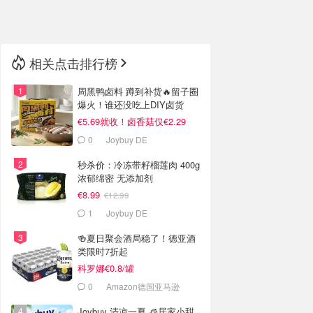
🇳🇿
新西兰
相关点击排行榜
周黑鸭卤料 蹲到补货🔥留子圈
爆火！谁还没吃上DIY卤货
€5.69就收！卤香菇仅€2.29
0
Joybuy DE
秒杀价：冷冻带籽榴莲肉 400g
浓郁绵密 无添加剂
€8.99
€12.99
1
Joybuy DE
🍻夏日聚会酒局稳了！德亚酒
类限时7折起
科罗娜€0.8/罐
0
Amazon德国亚马逊
Joybuy 清凉一夏 🧊居家小甜