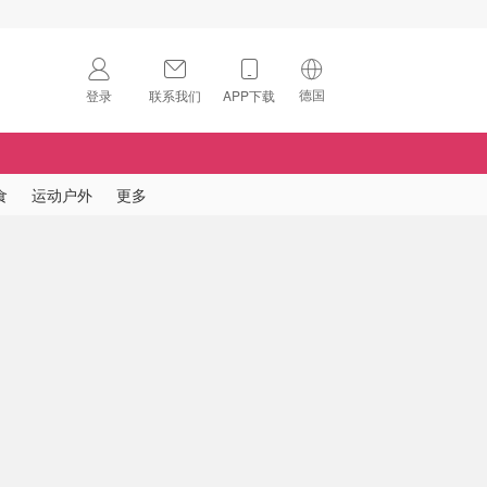
德国
登录
联系我们
APP下载
🇺🇸
美国
🇨🇳
中国
食
运动户外
更多
🇨🇦
加拿大
扫码下载 App
🇬🇧
英国
Download on the
App Store
🇩🇪
德国
Download the
Android App
🇫🇷
法国
🇮🇹
意大利
🇦🇺
澳洲