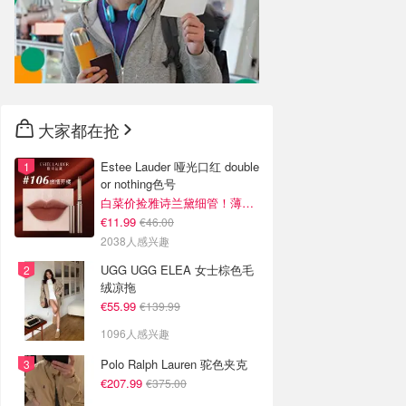
大家都在抢
Estee Lauder 哑光口红 double
or nothing色号
白菜价捡雅诗兰黛细管！薄涂没毛病
€11.99
€46.00
2038人感兴趣
UGG UGG ELEA 女士棕色毛
绒凉拖
€55.99
€139.99
1096人感兴趣
Polo Ralph Lauren 驼色夹克
€207.99
€375.00