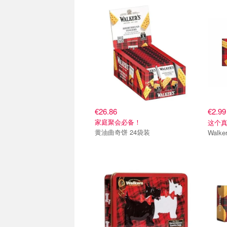
€26.86
€2.9
家庭聚会必备！
这个
黄油曲奇饼 24袋装