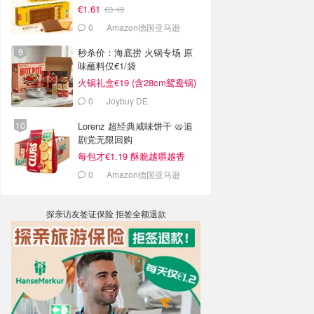
€1.61
€3.49
0
Amazon德国亚马逊
秒杀价：海底捞 火锅专场 原
味蘸料仅€1/袋
火锅礼盒€19 (含28cm鸳鸯锅)
0
Joybuy DE
Lorenz 超经典咸味饼干 🥨追
剧党无限回购
每包才€1.19 酥脆越嚼越香
0
Amazon德国亚马逊
探亲访友签证保险 拒签全额退款