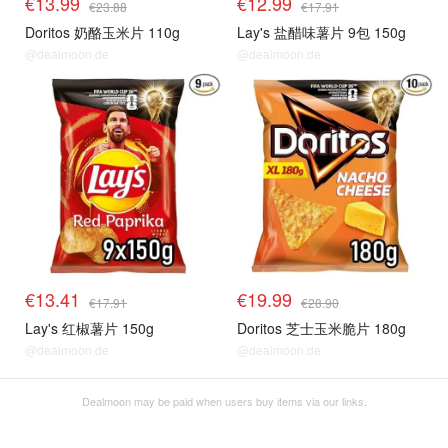
€13.99
€12.99
€23.88
€17.91
Doritos 奶酪玉米片 110g
Lay's 盐醋味薯片 9包 150g
@dealmoon.de
@dealmoon.de
€13.41
€19.99
€17.91
€28.90
Lay's 红椒薯片 150g
Doritos 芝士玉米脆片 180g
@dealmoon.de
@dealmoon.de
Dealmoon may be paid when users buy items via our links.