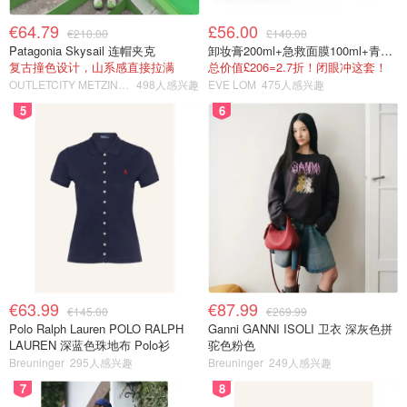
€64.79
£56.00
€210.00
£140.00
Patagonia Skysail 连帽夹克
卸妆膏200ml+急救面膜100ml+青春面霜15ml
复古撞色设计，山系感直接拉满
总价值£206=2.7折！闭眼冲这套！
OUTLETCITY METZINGEN
498人感兴趣
EVE LOM
475人感兴趣
5
6
€63.99
€87.99
€145.00
€269.99
Polo Ralph Lauren POLO RALPH
Ganni GANNI ISOLI 卫衣 深灰色拼
LAUREN 深蓝色珠地布 Polo衫
驼色粉色
Breuninger
295人感兴趣
Breuninger
249人感兴趣
7
8