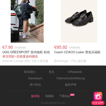
€7.90
€95.92
€129.95
€195.00
UGG GREENPORT 室内拖鞋 棕色
Coach COACH Loafer 黑色乐福鞋
肯豆同款~目前黄金码都在
Zalando Lounge (DE)
202人感兴趣
Breuninger
176人感兴趣
联系我们
黑五
InRewards
Impressum
Datenschutzerklärung
用户协议
版权声明
触屏版
电脑版
下载App
contact@dazhe.de
打开 APP