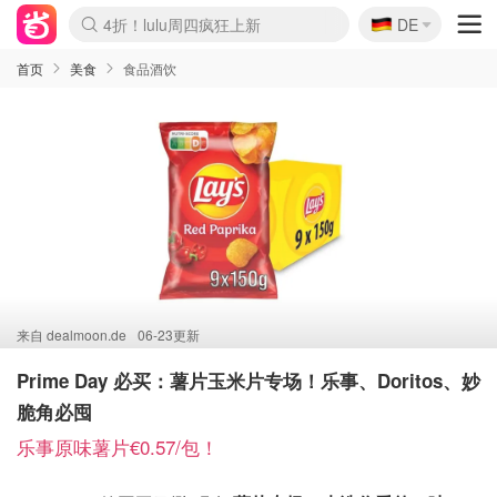
🇩🇪
4折！lulu周四疯狂上新
DE
Boticinal 夏促开抢！
还没结束！&OtherStories大促
Joybuy变相75折 随时失效
速领！Stanley独家85折
疑似霸哥！Camper额外叠85折
Zalando 奥莱闪促！每日更新
Moncler反季囤！5折起+叠9折
Coach Brooklyn仅€192
首页
美食
食品酒饮
来自
dealmoon.de
06-23更新
Prime Day 必买：薯片玉米片专场！乐事、Doritos、妙
脆角必囤
乐事原味薯片€0.57/包！