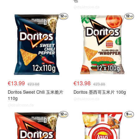
包
@dealmoon.de
€13.99
€13.98
€23.88
€23.88
Doritos Sweet Chili 玉米脆片
Doritos 墨西哥玉米片 100g
110g
@dealmoon.de
@dealmoon.de