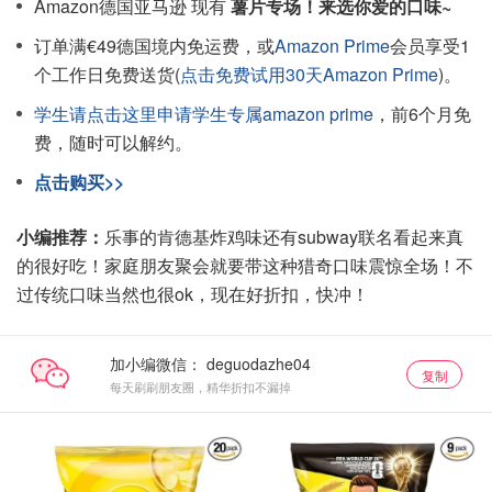
Amazon德国亚马逊 现有
薯片专场！来选你爱的口味~
订单满€49德国境内免运费，或
Amazon Prime
会员享受1
个工作日免费送货(
点击免费试用30天Amazon Prime
)。
学生请点击这里申请学生专属amazon prime
，前6个月免
费，随时可以解约。
点击购买>>
小编推荐：
乐事的肯德基炸鸡味还有subway联名看起来真
的很好吃！家庭朋友聚会就要带这种猎奇口味震惊全场！不
过传统口味当然也很ok，现在好折扣，快冲！
加小编微信：
复制
每天刷刷朋友圈，精华折扣不漏掉