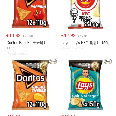
€13.99
€12.99
€23.88
€17.91
Doritos Paprika 玉米脆片
Lays
Lay's KFC 脆薯片 150g
110g
@dealmoon.de
@dealmoon.de