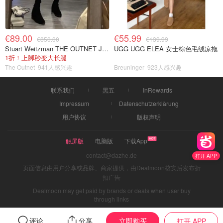
€89.00
€55.99
€850.00
€139.99
Stuart Weitzman THE OUTNET Jocey 弹力绒面过膝靴
UGG UGG ELEA 女士棕色毛绒凉拖
1折！上脚秒变大长腿
The Outnet
941人感兴趣
Breuninger
923人感兴趣
联系我们
黑五
InRewards
Impressum
Datenschutzerklärung
用户协议
版权声明
触屏版
电脑版
下载App
contact@dazhe.de
打开 APP
页面信息由用户分享或品牌、商家提供，由Dealmoon核实后发布折
扣广告
Dealmoon may get paid by brands or deals when user buy
through links
立即购买
评论
分享
打开 APP