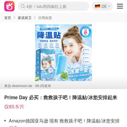
🇩🇪
4折！lulu周四疯狂上新
DE
Boticinal 夏促开抢！
还没结束！&OtherStories大促
Joybuy变相75折 随时失效
速领！Stanley独家85折
疑似霸哥！Camper额外叠85折
Zalando 奥莱闪促！每日更新
Moncler反季囤！5折起+叠9折
Coach Brooklyn仅€192
首页
家居厨卫
日用杂货
来自
dealmoon.de
06-25发布
Prime Day 必买：救救孩子吧！降温贴/冰垫安排起来
仅€0.5/片
Amazon德国亚马逊 现有 救救孩子吧！降温贴/冰垫安排