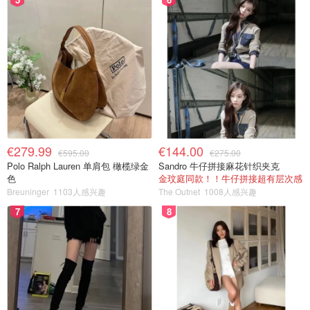
€279.99
€144.00
€595.00
€275.00
Polo Ralph Lauren 单肩包 橄榄绿金
Sandro 牛仔拼接麻花针织夹克
色
金玟庭同款！！牛仔拼接超有层次感
Breuninger
1103人感兴趣
The Outnet
1008人感兴趣
7
8