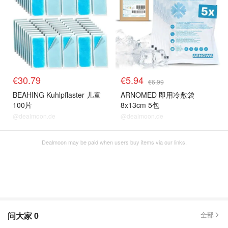
€30.79
€5.94
€6.99
BEAHING Kuhlpflaster 儿童
ARNOMED 即用冷敷袋
100片
8x13cm 5包
@dealmoon.de
@dealmoon.de
Dealmoon may be paid when users buy items via our links.
问大家
0
全部