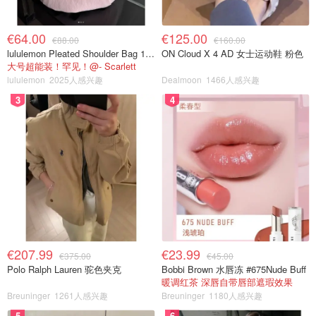
€64.00
€125.00
€88.00
€160.00
lululemon Pleated Shoulder Bag 10L 单肩包
ON Cloud X 4 AD 女士运动鞋 粉色
大号超能装！罕见！@- Scarlett
lululemon
2025人感兴趣
Dealmoon
1466人感兴趣
3
4
€207.99
€23.99
€375.00
€45.00
Polo Ralph Lauren 驼色夹克
Bobbi Brown 水唇冻 #675Nude Buff
暖调红茶 深唇自带唇部遮瑕效果
Breuninger
1261人感兴趣
Breuninger
1180人感兴趣
5
6