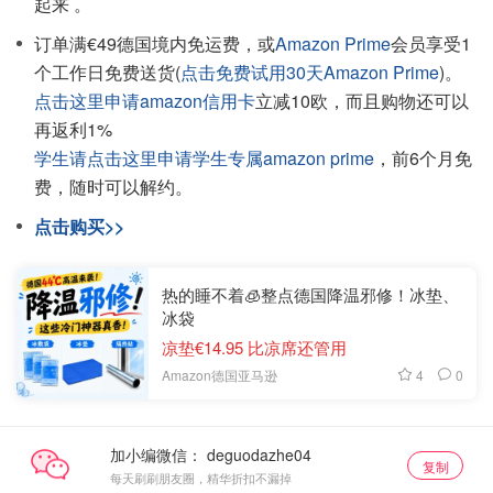
起来 。
订单满€49德国境内免运费，或
Amazon Prime
会员享受1
个工作日免费送货(
点击免费试用30天Amazon Prime
)。
点击这里申请amazon信用卡
立减10欧，而且购物还可以
再返利1%
学生请点击这里申请学生专属amazon prime
，前6个月免
费，随时可以解约。
点击购买>>
热的睡不着🧊整点德国降温邪修！冰垫、
冰袋
凉垫€14.95 比凉席还管用
4
0
Amazon德国亚马逊
加小编微信：
复制
每天刷刷朋友圈，精华折扣不漏掉