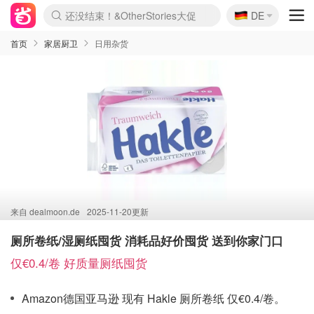
🇩🇪
还没结束！&OtherStories大促
DE
Boticinal 夏促开抢！
4折！lulu周四疯狂上新
Joybuy变相75折 随时失效
速领！Stanley独家85折
疑似霸哥！Camper额外叠85折
Zalando 奥莱闪促！每日更新
Moncler反季囤！5折起+叠9折
Coach Brooklyn仅€192
首页
家居厨卫
日用杂货
来自
dealmoon.de
2025-11-20更新
厕所卷纸/湿厕纸囤货 消耗品好价囤货 送到你家门口
仅€0.4/卷 好质量厕纸囤货
Amazon德国亚马逊 现有 Hakle 厕所卷纸 仅€0.4/卷。