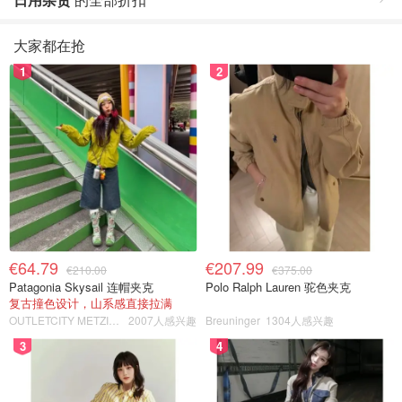
大家都在抢
1
2
€64.79
€207.99
€210.00
€375.00
Patagonia Skysail 连帽夹克
Polo Ralph Lauren 驼色夹克
复古撞色设计，山系感直接拉满
OUTLETCITY METZINGEN
2007人感兴趣
Breuninger
1304人感兴趣
3
4