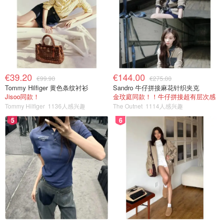
€39.20
€144.00
€99.90
€275.00
Tommy Hilfiger 黄色条纹衬衫
Sandro 牛仔拼接麻花针织夹克
Jisoo同款！
金玟庭同款！！牛仔拼接超有层次感
Tommy Hilfiger
1136人感兴趣
The Outnet
1114人感兴趣
5
6