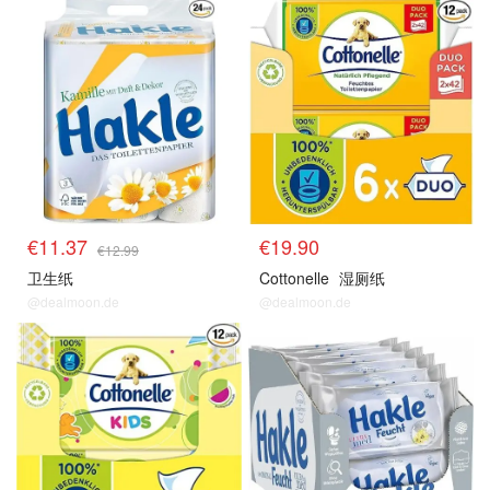
€11.37
€19.90
€12.99
卫生纸
Cottonelle
湿厕纸
@dealmoon.de
@dealmoon.de