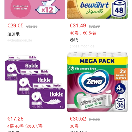
€29.05
€31.49
€32.28
€32.99
48卷，€0.5/卷
湿厕纸
卷纸
@dealmoon.de
@dealmoon.de
€17.26
€30.52
€40.05
4层 48卷 仅€0.7/卷
36卷