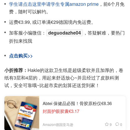
学生请点击这里申请学生专属amazon prime
，前6个月免
费，随时可以解约。
运费€3.99, 或订单满€29德国境内免运费。
加客服小编微信：
deguodazhe04
，答疑解难，要热门
折扣来找我
点击购买>>
小折推荐：
Hakle的这款卫生纸是超级柔软并且加厚的，卷
纸有3层和4层的，用起来舒适放心~并且经过了皮肤科测
试，安全可靠哦~比超市卖的划算还送货到家！
Abtei 保健品必囤！骨胶原粉仅€8.36
封面护眼胶囊€3.17
9
0
Amazon德国亚马逊