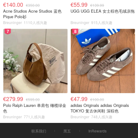
€140.00
€55.99
€350.00
€139.99
Acne Studios Acne Studios 蓝色
UGG UGG ELEA 女士棕色毛绒凉拖
Pique Polo衫
Breuninger
1110人感兴趣
Breuninger
915人感兴趣
7
8
€279.99
€47.99
€595.00
€100.00
Polo Ralph Lauren 单肩包 橄榄绿金
adidas Originals adidas Originals
色
TOKYO 复古休闲鞋 深棕色
Breuninger
771人感兴趣
Breuninger
748人感兴趣
联系我们
黑五
InRewards