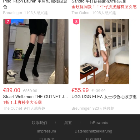
Polo Ralph Lauren 单肩包 橄榄绿金
Sandro 牛仔拼接麻花针织夹克
色
金玟庭同款！！牛仔拼接超有层次感
Breuninger
1103人感兴趣
The Outnet
1008人感兴趣
7
8
€89.00
€55.99
€850.00
€139.99
Stuart Weitzman THE OUTNET Jocey 弹力绒面过膝靴
UGG UGG ELEA 女士棕色毛绒凉拖
1折！上脚秒变大长腿
The Outnet
941人感兴趣
Breuninger
923人感兴趣
联系我们
黑五
InRewards
Impressum
Datenschutzerklärung
用户协议
版权声明