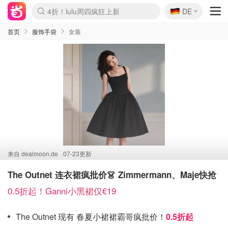
🇩🇪
4折！lulu周四疯狂上新
DE
Boticinal 夏促开抢！
还没结束！&OtherStories大促
Joybuy变相75折 随时失效
速领！Stanley独家85折
疑似霸哥！Camper额外叠85折
Zalando 奥莱闪促！每日更新
Moncler反季囤！5折起+叠9折
Coach Brooklyn仅€192
首页
服饰手袋
女装
来自
dealmoon.de
07-23更新
The Outnet 连衣裙疯批价👗 Zimmermann、Maje快抢
0.5折起！Ganni小黑裙仅€19
The Outnet 现有 春夏小裙裙霸哥疯批价！
0.5折起