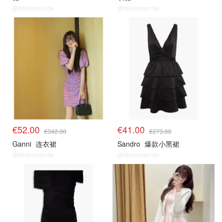
@dealmoon.de
@dealmoon.de
€52.00
€41.00
€342.00
€273.00
Ganni
连衣裙
Sandro
爆款小黑裙
@dealmoon.de
@dealmoon.de