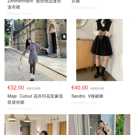
Zimmermann
蕾丝饰边迷你
衣裙
连衣裙
@dealmoon.de
@dealmoon.de
€32.00
€40.00
€213.00
€263.00
Maje
Cutout 花卉印花亚麻混
Sandro
V领裙裤
纺迷你裙
@dealmoon.de
@dealmoon.de