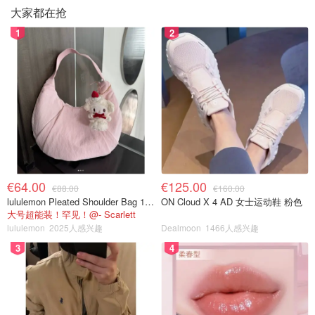
大家都在抢
1
2
€64.00
€125.00
€88.00
€160.00
lululemon Pleated Shoulder Bag 10L 单肩包
ON Cloud X 4 AD 女士运动鞋 粉色
大号超能装！罕见！@- Scarlett
lululemon
2025人感兴趣
Dealmoon
1466人感兴趣
3
4