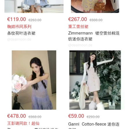
€119.00
€267.00
€263.00
€888.00
鞠婧祎同系列
重工蕾丝裙
条纹荷叶连衣裙
Zimmermann
镂空蕾丝棉混
纺迷你连衣裙
@dealmoon.de
@dealmoon.de
€478.00
€59.00
€868.00
€293.00
王影璐同款！超仙
Ganni
Cotton-fleece 迷你连