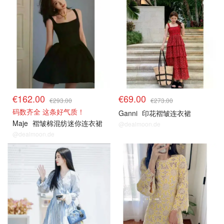
€162.00
€69.00
€293.00
€273.00
码数齐全 这条好气质！
Ganni
印花褶皱连衣裙
Maje
褶皱棉混纺迷你连衣裙
@dealmoon.de
@dealmoon.de