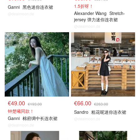
1.5折呀！
Ganni
黑色迷你连衣裙
Alexander Wang
Stretch-
@dealmoon.de
jersey 弹力迷你连衣裙
@dealmoon.de
€49.00
€66.00
€193.00
€263.00
钟楚曦同款！
Sandro
粗花呢迷你连衣裙
Ganni
棉府绸中长连衣裙
@dealmoon.de
@dealmoon.de