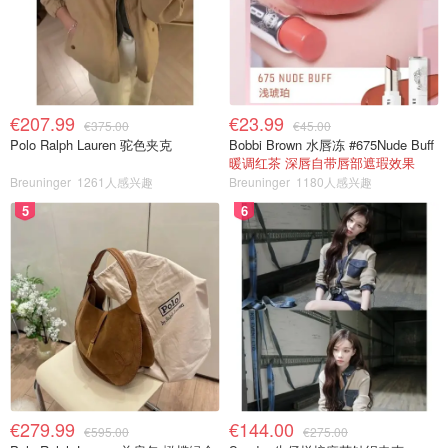
€207.99
€23.99
€375.00
€45.00
Polo Ralph Lauren 驼色夹克
Bobbi Brown 水唇冻 #675Nude Buff
暖调红茶 深唇自带唇部遮瑕效果
Breuninger
1261人感兴趣
Breuninger
1180人感兴趣
5
6
€279.99
€144.00
€595.00
€275.00