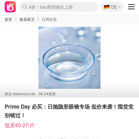
🇩🇪
4折！lulu周四疯狂上新
DE
Boticinal 夏促开抢！
还没结束！&OtherStories大促
Joybuy变相75折 随时失效
速领！Stanley独家85折
疑似霸哥！Camper额外叠85折
Zalando 奥莱闪促！每日更新
Moncler反季囤！5折起+叠9折
Coach Brooklyn仅€192
首页
家居厨卫
日用杂货
来自
dealmoon.de
06-24更新
Prime Day 必买：日抛隐形眼镜专场 低价来袭！囤货党
别错过！
低至€0.27/片