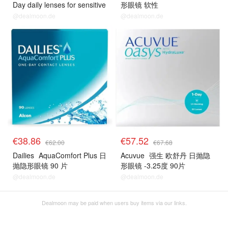
Day daily lenses for sensitive
形眼镜 软性
eyes & allergy sufferers -
@dealmoon.de
@dealmoon.de
Daily contact lenses with
-4.00 D and BC 8.5 - UV
protection & high wearing
comfort - 30 lenses
€38.86
€57.52
€62.00
€67.68
Dailies
AquaComfort Plus 日
Acuvue
强生 欧舒丹 日抛隐
抛隐形眼镜 90 片
形眼镜 -3.25度 90片
@dealmoon.de
@dealmoon.de
Dealmoon may be paid when users buy items via our links.