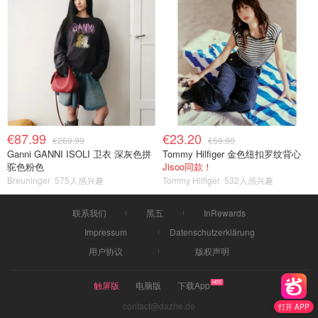
€87.99
€23.20
€269.99
€59.90
Ganni GANNI ISOLI 卫衣 深灰色拼
Tommy Hilfiger 金色纽扣罗纹背心
驼色粉色
Jisoo同款！
Breuninger
575人感兴趣
Tommy Hilfiger
532人感兴趣
联系我们
黑五
InRewards
Impressum
Datenschutzerklärung
用户协议
版权声明
触屏版
电脑版
下载App
contact@dazhe.de
打开 APP