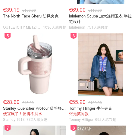
€39.19
€69.00
€100.00
€118.00
The North Face Sheru 防风夹克
lululemon Scuba 加大连帽卫衣 半拉
链设计
OUTLETCITY METZINGEN
1036人感兴趣
lululemon
751人感兴趣
5
6
€28.69
€55.20
€45.00
€139.90
Stanley Quencher ProTour 吸管杯 0.59L
Tommy Hilfiger 牛仔夹克
便宜疯了！便携不漏水
张元英同款
Stanley 1913
732人感兴趣
Tommy Hilfiger
692人感兴趣
7
8