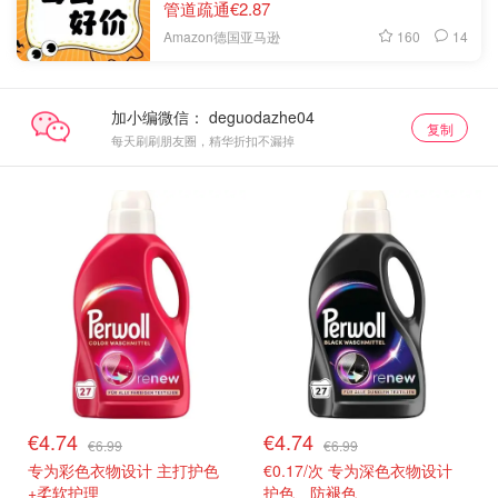
管道疏通€2.87
160
14
Amazon德国亚马逊
加小编微信：
复制
每天刷刷朋友圈，精华折扣不漏掉
€4.74
€4.74
€6.99
€6.99
专为彩色衣物设计 主打护色
€0.17/次 专为深色衣物设计
+柔软护理
护色、防褪色