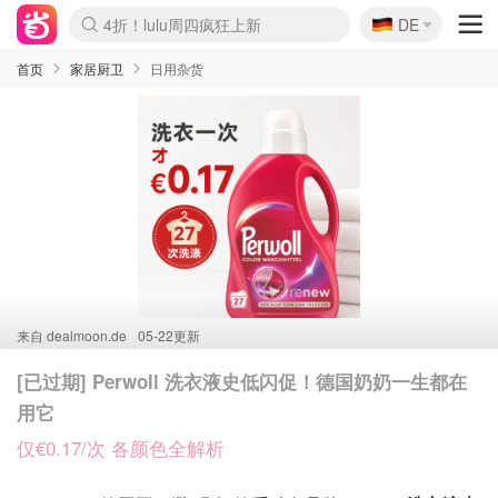
🇩🇪
4折！lulu周四疯狂上新
DE
Boticinal 夏促开抢！
还没结束！&OtherStories大促
Joybuy变相75折 随时失效
速领！Stanley独家85折
疑似霸哥！Camper额外叠85折
Zalando 奥莱闪促！每日更新
Moncler反季囤！5折起+叠9折
Coach Brooklyn仅€192
首页
家居厨卫
日用杂货
来自
dealmoon.de
05-22更新
[已过期] Perwoll 洗衣液史低闪促！德国奶奶一生都在
用它
仅€0.17/次 各颜色全解析