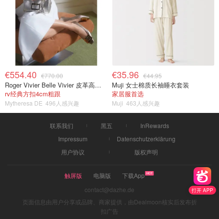
€554.40
€35.96
€770.00
€44.95
Roger Vivier Belle Vivier 皮革高跟鞋
Muji 女士棉质长袖睡衣套装
rv经典方扣4cm粗跟
家居服首选
Mytheresa DE
496人感兴趣
Muji
463人感兴趣
联系我们
黑五
InRewards
Impressum
Datenschutzerklärung
用户协议
版权声明
触屏版
电脑版
下载App
contact@dazhe.de
打开 APP
页面信息由用户分享或品牌、商家提供，由Dealmoon核实后发布折
扣广告