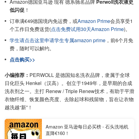
Amazon德国亚马逊 现有 德系驰名品牌
Perwoll洗衣液史
低闪促
！
订单满€49德国境内免运费，或
Amazon Prime
会员享受1
个工作日免费送货(
点击免费试用30天Amazon Prime
)。
学生请点击这里申请学生专属amazon prime
，前6个月免
费，随时可以解约。
点击购买>>
小编推荐：
PERWOLL 是德国知名洗衣品牌，隶属于全球
日化巨头 Henkel（汉高）。创立于1949年，是早期的合成
洗衣剂之一。主打 Renew / Triple Renew技术，有助于平滑
衣物纤维、恢复颜色亮度、去除起球和残留物，旨在让衣物
越洗越“新”！
Amazon 亚马逊每日必买榜 - 石头洗地机
直降€160！