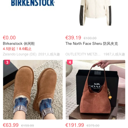
€0.00
€39.19
€100.00
Birkenstock 休闲鞋
The North Face Sheru 防风夹克
4.5折起！8.6截止
Zalando Lounge (DE)
2031人感兴趣
OUTLETCITY METZINGEN
1987人感兴趣
3
4
€63.99
€191.99
€159.99
€375.00