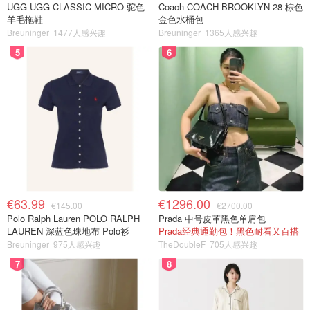
UGG UGG CLASSIC MICRO 驼色
Coach COACH BROOKLYN 28 棕色
羊毛拖鞋
金色水桶包
Breuninger
1477人感兴趣
Breuninger
1365人感兴趣
5
6
€63.99
€1296.00
€145.00
€2700.00
Polo Ralph Lauren POLO RALPH
Prada 中号皮革黑色单肩包
LAUREN 深蓝色珠地布 Polo衫
Prada经典通勤包！黑色耐看又百搭
Breuninger
975人感兴趣
TheDoubleF
705人感兴趣
7
8