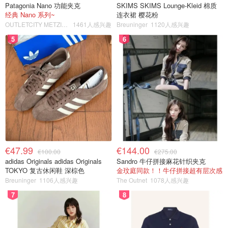
Patagonia Nano 功能夹克
SKIMS SKIMS Lounge-Kleid 棉质
经典 Nano 系列~
连衣裙 樱花粉
OUTLETCITY METZINGEN
1461人感兴趣
Breuninger
1120人感兴趣
5
6
€47.99
€144.00
€100.00
€275.00
adidas Originals adidas Originals
Sandro 牛仔拼接麻花针织夹克
TOKYO 复古休闲鞋 深棕色
金玟庭同款！！牛仔拼接超有层次感
Breuninger
1106人感兴趣
The Outnet
1078人感兴趣
7
8