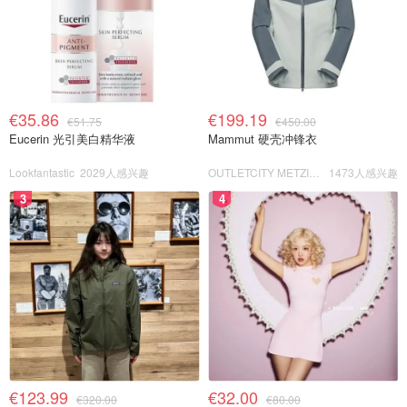
€35.86
€199.19
€51.75
€450.00
Eucerin 光引美白精华液
Mammut 硬壳冲锋衣
Lookfantastic
2029人感兴趣
OUTLETCITY METZINGEN
1473人感兴趣
3
4
€123.99
€32.00
€320.00
€80.00