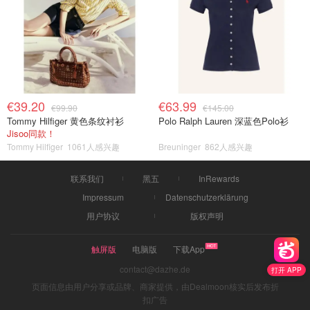
€39.20
€63.99
€99.90
€145.00
Tommy Hilfiger 黄色条纹衬衫
Polo Ralph Lauren 深蓝色Polo衫
Jisoo同款！
Tommy Hilfiger
1061人感兴趣
Breuninger
862人感兴趣
联系我们
黑五
InRewards
Impressum
Datenschutzerklärung
用户协议
版权声明
触屏版
电脑版
下载App
contact@dazhe.de
打开 APP
页面信息由用户分享或品牌、商家提供，由Dealmoon核实后发布折
扣广告