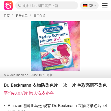
🇩🇪
4折！lulu周四疯狂上新
DE
Boticinal 夏促开抢！
还没结束！&OtherStories大促
Joybuy变相75折 随时失效
速领！Stanley独家85折
疑似霸哥！Camper额外叠85折
Zalando 奥莱闪促！每日更新
Moncler反季囤！5折起+叠9折
Coach Brooklyn仅€192
首页
家居厨卫
日用杂货
来自
dealmoon.de
2022-10-19更新
Dr. Beckmann 衣物防染色片 一次一片 色彩亮丽不染色
平均€0.07/片 懒人洗衣必备
Amazon德国亚马逊 现有 Dr. Beckmann 衣物防染色片 44